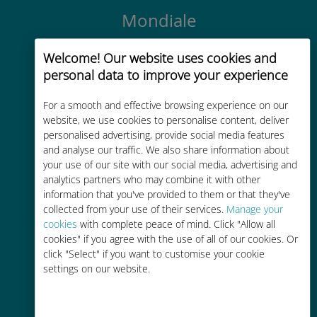
Mondiale
Connectivité cellulaire mondiale de
Welcome! Our website uses cookies and
haute qualité dans plus de
personal data to improve your experience
200 destinations
For a smooth and effective browsing experience on our
website, we use cookies to personalise content, deliver
personalised advertising, provide social media features
and analyse our traffic. We also share information about
your use of our site with our social media, advertising and
Économique
analytics partners who may combine it with other
information that you've provided to them or that they've
Jusqu'à 90 % moins cher que les
collected from your use of their services.
Manage your
frais d'itinérance avec votre
cookies
with complete peace of mind. Click "Allow all
opérateur habituel
cookies" if you agree with the use of all of our cookies. Or
click "Select" if you want to customise your cookie
settings on our website.