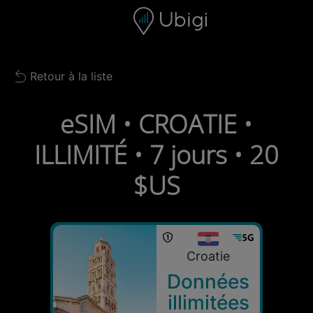
Skip to content
Contenu
Barre de navigation
Bas de page
Retour à la liste
Back to list
eSIM • CROATIE •
ILLIMITÉ • 7 jours • 20
$US
Croatie
Données
illimitées