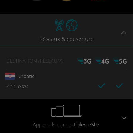
Réseaux
& couverture
DESTINATION
/RÉSEAU
(X)
Croatie
A1 Croatia
Appareils
compatibles
eSIM