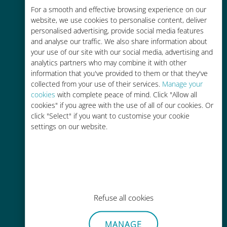
Économique
For a smooth and effective browsing experience on our
website, we use cookies to personalise content, deliver
Jusqu'à 90 % moins cher que les
personalised advertising, provide social media features
frais d'itinérance avec votre
and analyse our traffic. We also share information about
opérateur habituel
your use of our site with our social media, advertising and
analytics partners who may combine it with other
information that you've provided to them or that they've
collected from your use of their services.
Manage your
cookies
with complete peace of mind. Click "Allow all
cookies" if you agree with the use of all of our cookies. Or
Recharge facile
click "Select" if you want to customise your cookie
settings on our website.
Partout via l'app Ubigi, même sans
Wi-Fi ou data sur votre compte
Refuse all cookies
Sans effort
MANAGE