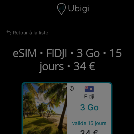
Skip to content
Contenu
Barre de navigation
Bas de page
Retour à la liste
Back to list
eSIM • FIDJI • 3 Go • 15
jours • 34 €
Fidji
3 Go
valide 15 jours
34 €