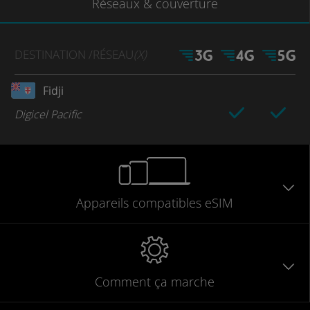
Réseaux
& couverture
DESTINATION
/RÉSEAU
(X)
Fidji
Digicel Pacific
Appareils
compatibles
eSIM
Comment ça marche