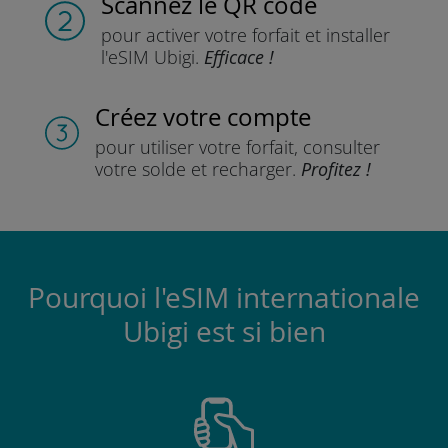
Scannez
le QR code
pour activer votre forfait
et installer
l'eSIM Ubigi.
Efficace !
Créez votre compte
pour utiliser votre forfait,
consulter
votre solde et recharger.
Profitez !
Pourquoi l'eSIM internationale
Ubigi est si bien