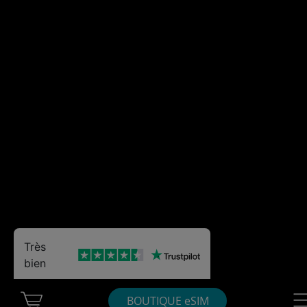
Très
bien
Cart Ubigi
Nav
BOUTIQUE eSIM