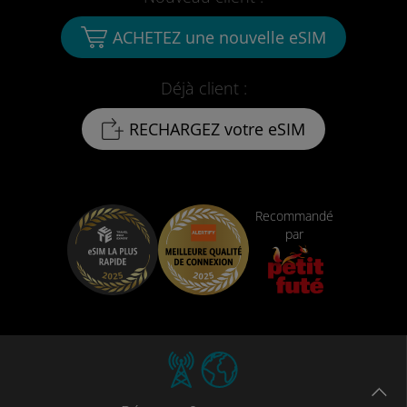
ACHETEZ une nouvelle eSIM
Déjà client :
RECHARGEZ votre eSIM
Recommandé
par