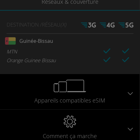
Réseaux
& couverture
DESTINATION
/RÉSEAU
(X)
Guinée-Bissau
MTN
Orange Guinee Bissau
Appareils
compatibles
eSIM
Comment ça marche