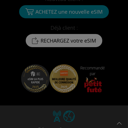
ACHETEZ une nouvelle eSIM
Déjà client :
RECHARGEZ votre eSIM
Recommandé
par