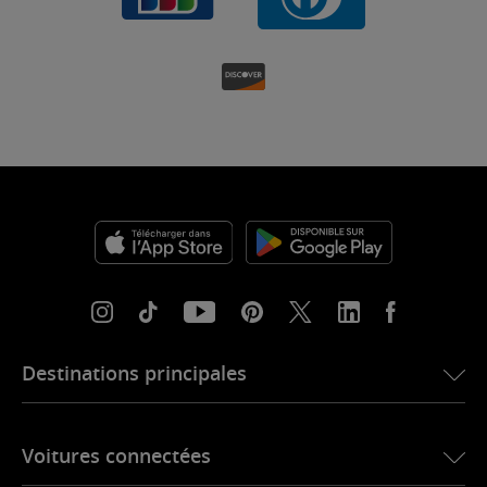
Destinations principales
eSIM pour les États-Unis
Voitures connectées
eSIM pour l’Europe