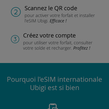
Scannez
le QR code
pour activer votre forfait
et installer
l'eSIM Ubigi.
Efficace !
Créez votre compte
pour utiliser votre forfait,
consulter
votre solde et recharger.
Profitez !
Pourquoi l'eSIM internationale
Ubigi est si bien