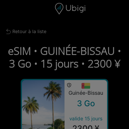
Skip to content
Contenu
Barre de navigation
Bas de page
Retour à la liste
Back to list
eSIM • GUINÉE-BISSAU •
3 Go • 15 jours • 2300 ¥
Guinée-Bissau
3 Go
valide 15 jours
2300 ¥