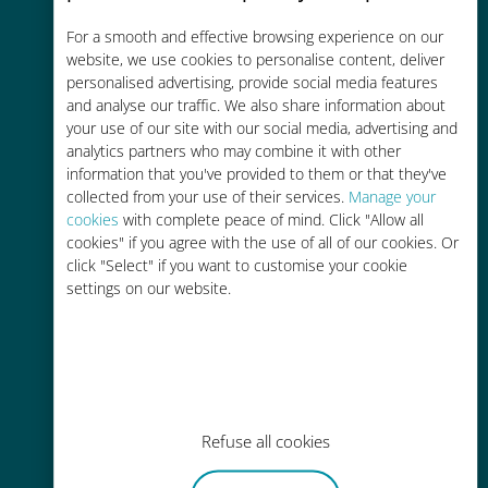
Économique
For a smooth and effective browsing experience on our
website, we use cookies to personalise content, deliver
Jusqu'à 90 % moins cher que les
personalised advertising, provide social media features
frais d'itinérance avec votre
and analyse our traffic. We also share information about
your use of our site with our social media, advertising and
opérateur habituel
analytics partners who may combine it with other
information that you've provided to them or that they've
collected from your use of their services.
Manage your
cookies
with complete peace of mind. Click "Allow all
cookies" if you agree with the use of all of our cookies. Or
click "Select" if you want to customise your cookie
Recharge facile
settings on our website.
Partout via l'app Ubigi, même sans
Wi-Fi ou data sur votre compte
Refuse all cookies