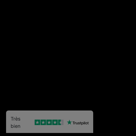
Très
bien