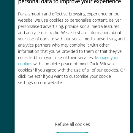
personal data to improve your experience
For a smooth and effective browsing experience on our
Économique
website, we use cookies to personalise content, deliver
personalised advertising, provide social media features
Jusqu'à 90 % moins cher que les
and analyse our traffic. We also share information about
frais d'itinérance avec votre
your use of our site with our social media, advertising and
opérateur habituel
analytics partners who may combine it with other
information that you've provided to them or that they've
collected from your use of their services.
Manage your
cookies
with complete peace of mind. Click "Allow all
cookies" if you agree with the use of all of our cookies. Or
click "Select" if you want to customise your cookie
Recharge facile
settings on our website.
Partout via l'app Ubigi, même sans
Wi-Fi ou data sur votre compte
Refuse all cookies