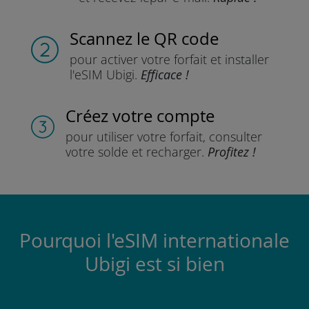
Scannez
le QR code
pour activer votre forfait
et installer
l'eSIM Ubigi.
Efficace !
Créez votre compte
pour utiliser votre forfait,
consulter
votre solde et recharger.
Profitez !
Pourquoi l'eSIM internationale
Ubigi est si bien