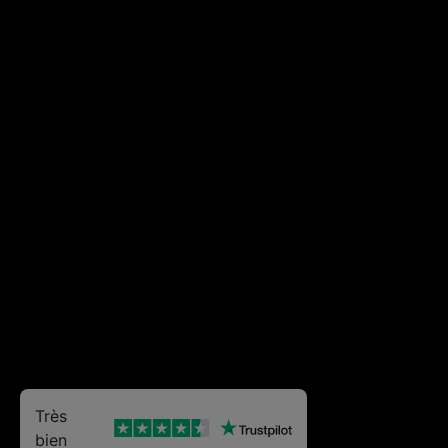
Très
bien