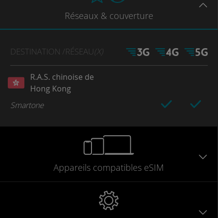
Réseaux
& couverture
DESTINATION
/RÉSEAU
(X)
R.A.S. chinoise de
Hong Kong
Smartone
Appareils
compatibles
eSIM