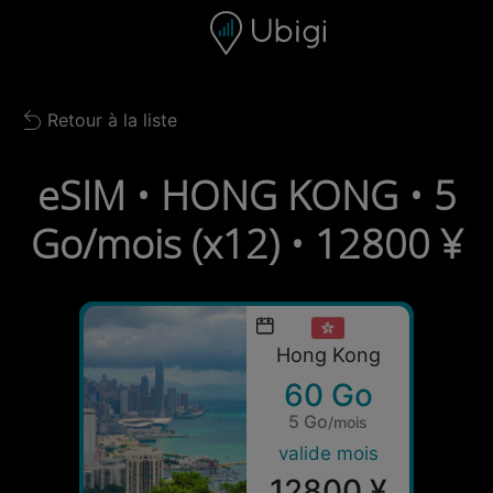
Skip to content
Contenu
Barre de navigation
Bas de page
Retour à la liste
Back to list
eSIM • HONG KONG • 5
Go/mois (x12) • 12800 ¥
Hong Kong
60 Go
5 Go
/mois
valide mois
12800 ¥