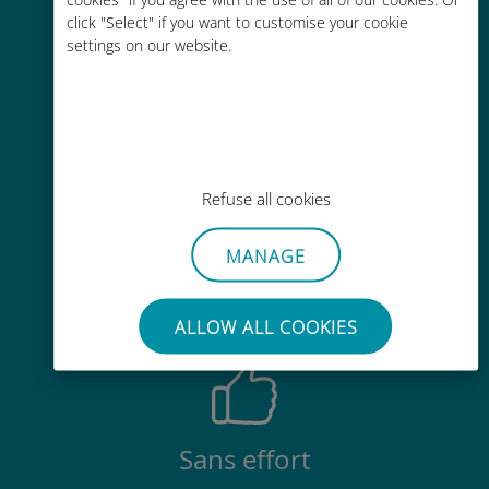
Économique
click "Select" if you want to customise your cookie
Jusqu'à 90 % moins cher que les
settings on our website.
frais d'itinérance avec votre
opérateur habituel
Refuse all cookies
Recharge facile
MANAGE
Partout via l'app Ubigi, même sans
Wi-Fi ou data sur votre compte
ALLOW ALL COOKIES
Sans effort