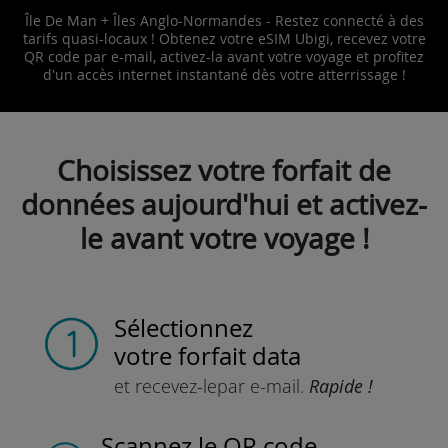
Île De Man + Îles Anglo-Normandes - Restez connecté à des
tarifs quasi-locaux ! Obtenez votre eSIM Ubigi, recevez votre
QR code par e-mail, activez-la avant votre voyage et profitez
d'un accès internet instantané dès votre atterrissage !
Choisissez votre forfait de
données aujourd'hui et activez-
le avant votre voyage !
Sélectionnez
votre forfait data
et recevez-le
par e-mail.
Rapide !
Scannez
le QR code