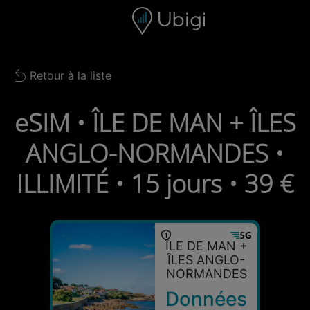
Skip to content
Contenu
Barre de navigation
Bas de page
Retour à la liste
Back to list
eSIM • ÎLE DE MAN + ÎLES
ANGLO-NORMANDES •
ILLIMITÉ • 15 jours • 39 €
ÎLE DE MAN +
ÎLES ANGLO-
NORMANDES
Données