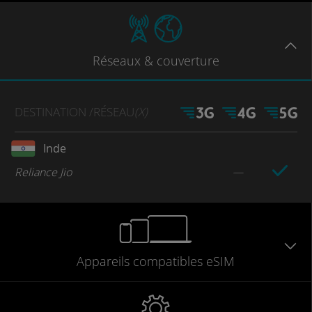
Réseaux
& couverture
DESTINATION
/RÉSEAU
(X)
Inde
Reliance Jio
Appareils
compatibles
eSIM