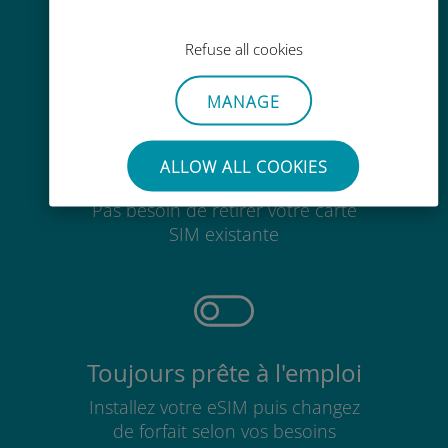
Partout via l'app Ubigi, même sans
Wi-Fi ou data sur votre compte
Refuse all cookies
MANAGE
ALLOW ALL COOKIES
Sans effort
Pas besoin de retirer votre carte
SIM existante
Toujours prête à l'emploi
Installez votre eSIM puis changez
de forfait selon vos besoins