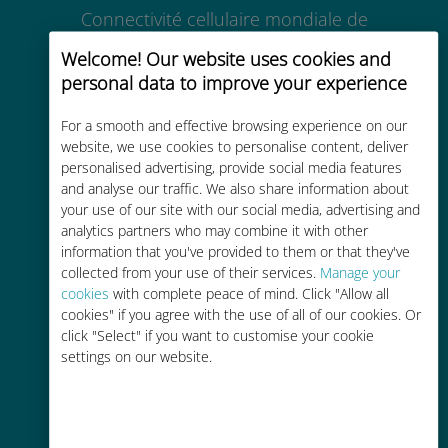
Connectivité cellulaire mondiale de
haute qualité dans plus de
Welcome! Our website uses cookies and
200 destinations
personal data to improve your experience
For a smooth and effective browsing experience on our
website, we use cookies to personalise content, deliver
personalised advertising, provide social media features
and analyse our traffic. We also share information about
Économique
your use of our site with our social media, advertising and
analytics partners who may combine it with other
Jusqu'à 90 % moins cher que les
information that you've provided to them or that they've
frais d'itinérance avec votre
collected from your use of their services.
Manage your
opérateur habituel
cookies
with complete peace of mind. Click "Allow all
cookies" if you agree with the use of all of our cookies. Or
click "Select" if you want to customise your cookie
settings on our website.
Recharge facile