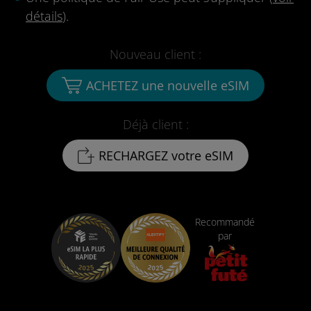
détails
).
Nouveau client :
ACHETEZ une nouvelle eSIM
Déjà client :
RECHARGEZ votre eSIM
Recommandé
par