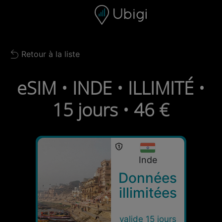
Skip to content
Contenu
Barre de navigation
Bas de page
Retour à la liste
Back to list
eSIM • INDE • ILLIMITÉ •
15 jours • 46 €
Inde
Données
illimitées
valide 15 jours