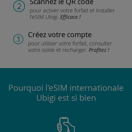
Scannez
le QR code
pour activer votre forfait
et installer
l'eSIM Ubigi.
Efficace !
Créez votre compte
pour utiliser votre forfait,
consulter
votre solde et recharger.
Profitez !
Pourquoi l'eSIM internationale
Ubigi est si bien