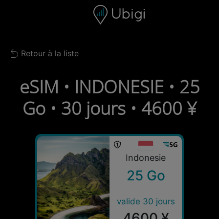
Skip to content
Contenu
Barre de navigation
Bas de page
Retour à la liste
Back to list
eSIM • INDONESIE • 25
Go • 30 jours • 4600 ¥
Indonesie
25 Go
valide 30 jours
4600 ¥