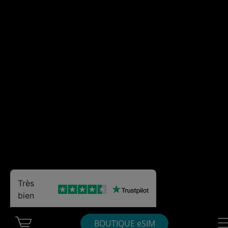
Très
bien
Cart Ubigi
Nav
BOUTIQUE eSIM