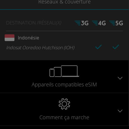
Réseaux
& couverture
DESTINATION
/RÉSEAU
(X)
Indonésie
Indosat Ooredoo Hutchison (IOH)
Appareils
compatibles
eSIM
Comment ça marche