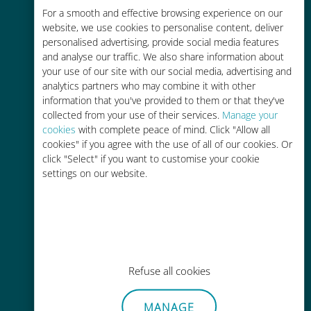
Économique
For a smooth and effective browsing experience on our
website, we use cookies to personalise content, deliver
Jusqu'à 90 % moins cher que les
personalised advertising, provide social media features
frais d'itinérance avec votre
and analyse our traffic. We also share information about
opérateur habituel
your use of our site with our social media, advertising and
analytics partners who may combine it with other
information that you've provided to them or that they've
collected from your use of their services.
Manage your
cookies
with complete peace of mind. Click "Allow all
cookies" if you agree with the use of all of our cookies. Or
Recharge facile
click "Select" if you want to customise your cookie
settings on our website.
Partout via l'app Ubigi, même sans
Wi-Fi ou data sur votre compte
Refuse all cookies
Sans effort
MANAGE