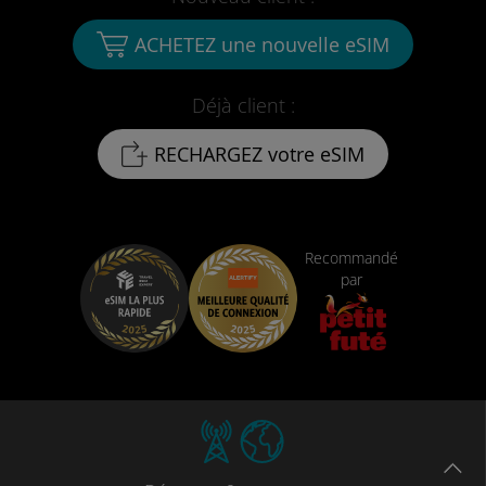
ACHETEZ une nouvelle eSIM
Déjà client :
RECHARGEZ votre eSIM
Recommandé
par