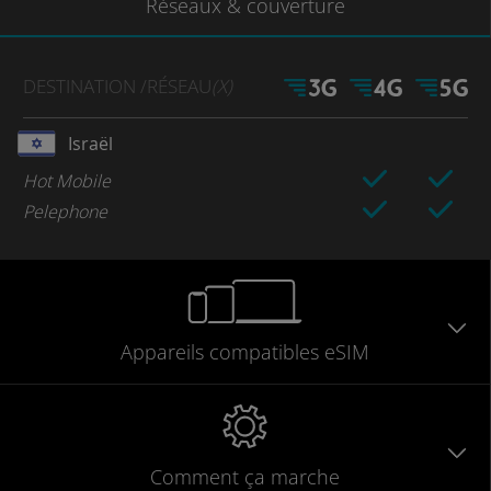
Réseaux
& couverture
DESTINATION
/RÉSEAU
(X)
Israël
Hot Mobile
Pelephone
Appareils
compatibles
eSIM
Comment ça marche