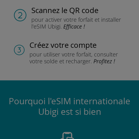
Scannez
le QR code
pour activer votre forfait
et installer
l'eSIM Ubigi.
Efficace !
Créez votre compte
pour utiliser votre forfait,
consulter
votre solde et recharger.
Profitez !
Pourquoi l'eSIM internationale
Ubigi est si bien