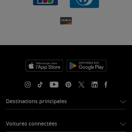
Destinations principales
eSIM pour les États-Unis
Voitures connectées
eSIM pour l’Europe