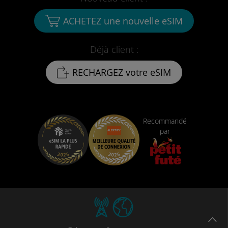
ACHETEZ une nouvelle eSIM
Déjà client :
RECHARGEZ votre eSIM
Recommandé
par