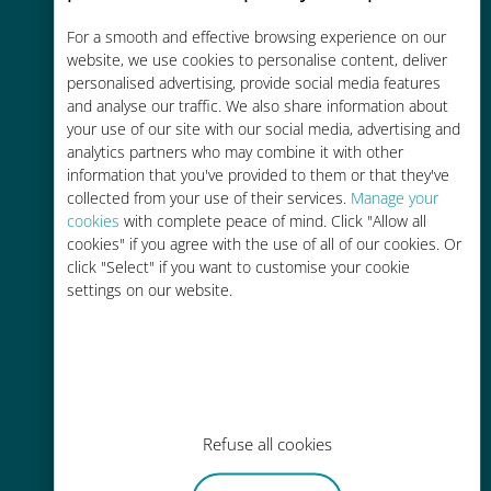
Économique
For a smooth and effective browsing experience on our
website, we use cookies to personalise content, deliver
Jusqu'à 90 % moins cher que les
personalised advertising, provide social media features
frais d'itinérance avec votre
and analyse our traffic. We also share information about
your use of our site with our social media, advertising and
opérateur habituel
analytics partners who may combine it with other
information that you've provided to them or that they've
collected from your use of their services.
Manage your
cookies
with complete peace of mind. Click "Allow all
cookies" if you agree with the use of all of our cookies. Or
click "Select" if you want to customise your cookie
Recharge facile
settings on our website.
Partout via l'app Ubigi, même sans
Wi-Fi ou data sur votre compte
Refuse all cookies