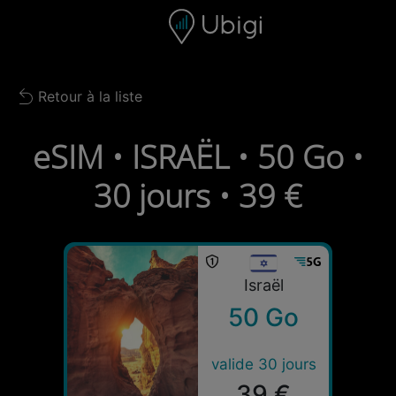
Skip to content
Contenu
Barre de navigation
Bas de page
Retour à la liste
Back to list
eSIM • ISRAËL • 50 Go •
30 jours • 39 €
Israël
50 Go
valide 30 jours
39 €