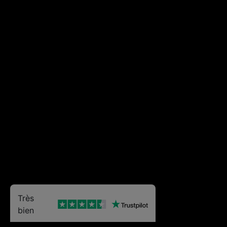
Très
bien