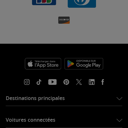
Destinations principales
eSIM pour les États-Unis
Voitures connectées
eSIM pour l’Europe