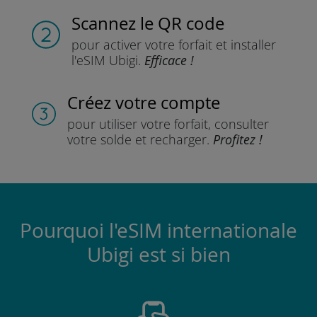
Scannez
le QR code
pour activer votre forfait
et installer
l'eSIM Ubigi.
Efficace !
Créez votre compte
pour utiliser votre forfait,
consulter
votre solde et recharger.
Profitez !
Pourquoi l'eSIM internationale
Ubigi est si bien