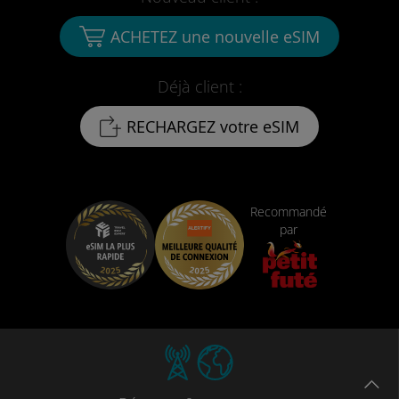
ACHETEZ une nouvelle eSIM
Déjà client :
RECHARGEZ votre eSIM
Recommandé
par