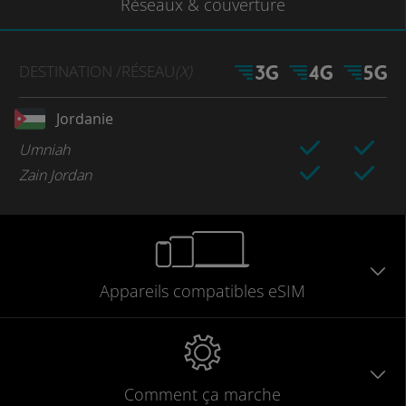
Réseaux
& couverture
DESTINATION
/RÉSEAU
(X)
Jordanie
Umniah
Zain Jordan
Appareils
compatibles
eSIM
Comment ça marche