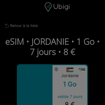
Skip to content
Contenu
Barre de navigation
Bas de page
Retour à la liste
Back to list
eSIM • JORDANIE • 1 Go •
7 jours • 8 €
Jordanie
1 Go
valide 7 jours
8 €