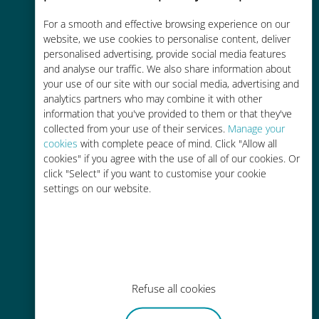
Économique
For a smooth and effective browsing experience on our
website, we use cookies to personalise content, deliver
Jusqu'à 90 % moins cher que les
personalised advertising, provide social media features
frais d'itinérance avec votre
and analyse our traffic. We also share information about
your use of our site with our social media, advertising and
opérateur habituel
analytics partners who may combine it with other
information that you've provided to them or that they've
collected from your use of their services.
Manage your
cookies
with complete peace of mind. Click "Allow all
cookies" if you agree with the use of all of our cookies. Or
click "Select" if you want to customise your cookie
Recharge facile
settings on our website.
Partout via l'app Ubigi, même sans
Wi-Fi ou data sur votre compte
Refuse all cookies