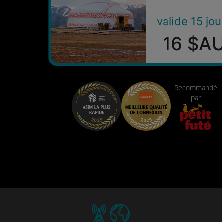
valide 15 jou
16 $A
Recommandé
par