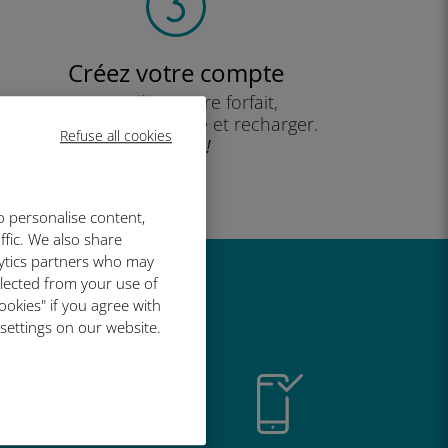
Créez votre compte
pour utiliser votre forfait,
consulter votre solde et recharger.
Refuse all cookies
Profitez !
o personalise content,
ffic. We also share
lytics partners who may
llected from your use of
t si bien
ookies" if you agree with
 settings on our website.