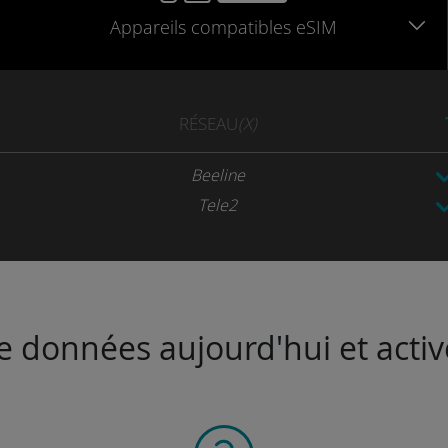
Appareils
compatibles
eSIM
RÉSEAU
(X)
Beeline
Tele2
de données aujourd'hui et activ