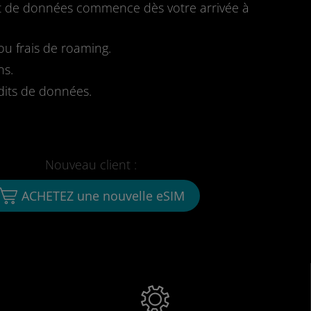
fait de données commence dès votre arrivée à
u frais de roaming.
ns.
dits de données.
Nouveau client :
ACHETEZ une nouvelle eSIM