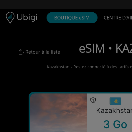
Skip to content
Contenu
Barre de navigation
Bas de page
BOUTIQUE eSIM
CENTRE D’AI
eSIM • KA
Retour à la liste
Back to list
Kazakhstan - Restez connecté à des tarifs q
Kazakhsta
3 Go