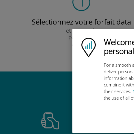
Sélectionnez votre forfait data
et recevez-le
par e-mail.
Welcome!
Ubigi logo
Rapide !
personal
For a smooth a
deliver persona
information ab
combine it with
Pourquoi
their services.
the use of all 