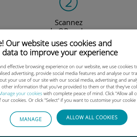
Scannez
le QR code
pour activer votre forfait
 Our website uses cookies and
et installer l'eSIM Ubigi.
 data to improve your experience
Efficace !
nd effective browsing experience on our website, we use cookies t
lised advertising, provide social media features and analyse our tra
out your use of our site with our social media, advertising and ana
 other information that you've provided to them or that they've co
 l'eSIM internationale Ubigi es
Manage your cookies
with complete peace of mind. Click "Allow all c
of our cookies. Or click "Select" if you want to customise your cookie
ALLOW ALL COOKIES
MANAGE