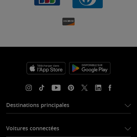
Destinations principales
eSIM pour les États-Unis
Voitures connectées
eSIM pour l’Europe