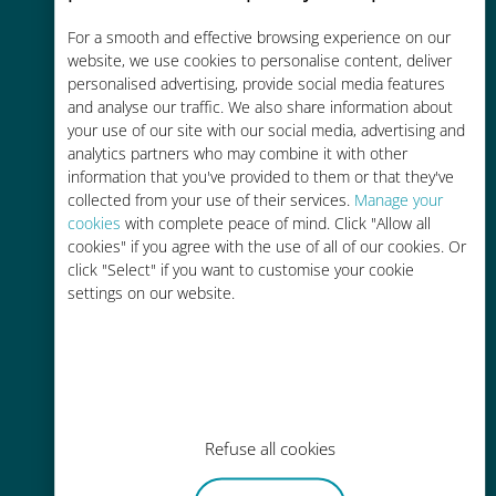
Économique
For a smooth and effective browsing experience on our
website, we use cookies to personalise content, deliver
Jusqu'à 90 % moins cher que les
personalised advertising, provide social media features
frais d'itinérance avec votre
and analyse our traffic. We also share information about
your use of our site with our social media, advertising and
opérateur habituel
analytics partners who may combine it with other
information that you've provided to them or that they've
collected from your use of their services.
Manage your
cookies
with complete peace of mind. Click "Allow all
cookies" if you agree with the use of all of our cookies. Or
click "Select" if you want to customise your cookie
Recharge facile
settings on our website.
Partout via l'app Ubigi, même sans
Wi-Fi ou data sur votre compte
Refuse all cookies