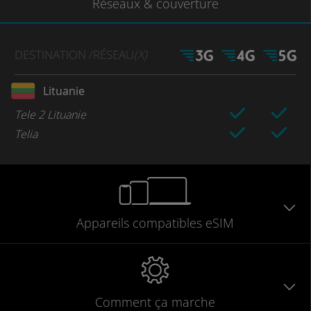
Réseaux
& couverture
DESTINATION
/RÉSEAU
(X)
Lituanie
Tele 2 Lituanie
Telia
Appareils
compatibles
eSIM
Comment ça marche