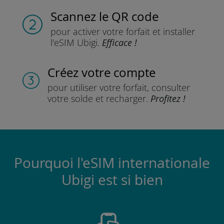
Scannez
le QR code
pour activer votre forfait
et installer
l'eSIM Ubigi.
Efficace !
Créez votre compte
pour utiliser votre forfait,
consulter
votre solde et recharger.
Profitez !
Pourquoi l'eSIM internationale
Ubigi est si bien