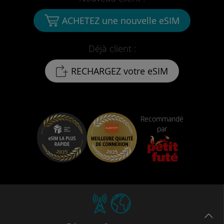
ACHETEZ une nouvelle eSIM
Déjà client :
RECHARGEZ votre eSIM
Recommandé
par