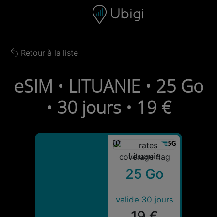
Skip to content
Contenu
Barre de navigation
Bas de page
Retour à la liste
Back to list
eSIM • LITUANIE • 25 Go
• 30 jours • 19 €
Lituanie
25 Go
valide 30 jours
19 €