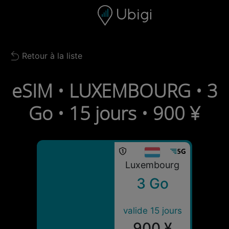
Skip to content
Contenu
Barre de navigation
Bas de page
Retour à la liste
Back to list
eSIM • LUXEMBOURG • 3
Go • 15 jours • 900 ¥
Luxembourg
3 Go
valide 15 jours
900 ¥