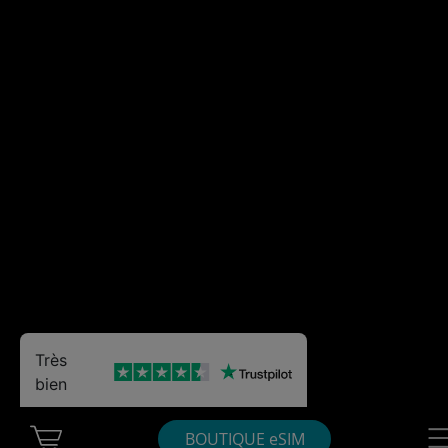
Très
bien
Cart Ubigi
Nav
BOUTIQUE eSIM