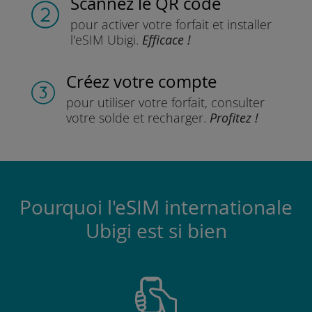
Scannez
le QR code
pour activer votre forfait
et installer
l'eSIM Ubigi.
Efficace !
Créez votre compte
pour utiliser votre forfait,
consulter
votre solde et recharger.
Profitez !
Pourquoi l'eSIM internationale
Ubigi est si bien