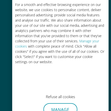
Économique
For a smooth and effective browsing experience on our
website, we use cookies to personalise content, deliver
Jusqu'à 90 % moins cher que les
personalised advertising, provide social media features
frais d'itinérance avec votre
and analyse our traffic. We also share information about
opérateur habituel
your use of our site with our social media, advertising and
analytics partners who may combine it with other
information that you've provided to them or that they've
collected from your use of their services.
Manage your
cookies
with complete peace of mind. Click "Allow all
cookies" if you agree with the use of all of our cookies. Or
Recharge facile
click "Select" if you want to customise your cookie
settings on our website.
Partout via l'app Ubigi, même sans
Wi-Fi ou data sur votre compte
Refuse all cookies
Sans effort
MANAGE