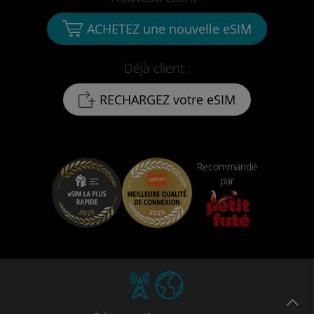
ACHETEZ une nouvelle eSIM
Déjà client :
RECHARGEZ votre eSIM
Recommandé
par