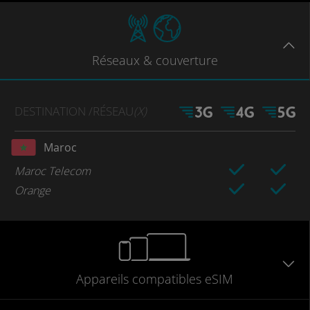
Réseaux
& couverture
DESTINATION
/RÉSEAU
(X)
Maroc
Maroc Telecom
Orange
Appareils
compatibles
eSIM