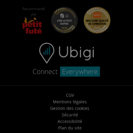
Ubigi pour Fiat
Programme de parrainage
Self-assistance
Recommandé
Carrières
par
Centre d’aide
Support Client
CGV
Mentions légales
Gestion des cookies
Sécurité
Accessibilité
Plan du site