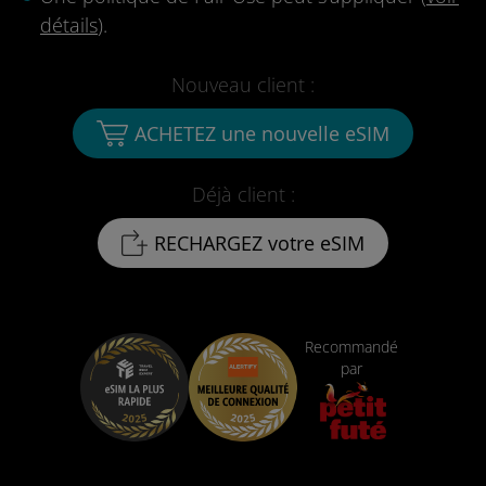
détails
).
Nouveau client :
ACHETEZ une nouvelle eSIM
Déjà client :
RECHARGEZ votre eSIM
Recommandé
par