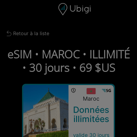
Skip to content
Contenu
Barre de navigation
Bas de page
Retour à la liste
Back to list
eSIM • MAROC • ILLIMITÉ
• 30 jours • 69 $US
Maroc
Données
illimitées
valide 30 jours