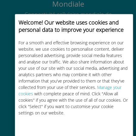
Mondiale
Connectivité cellulaire mondiale de
haute qualité dans plus de
Welcome! Our website uses cookies and
200 destinations
personal data to improve your experience
For a smooth and effective browsing experience on our
website, we use cookies to personalise content, deliver
personalised advertising, provide social media features
and analyse our traffic. We also share information about
your use of our site with our social media, advertising and
Économique
analytics partners who may combine it with other
information that you've provided to them or that they've
Jusqu'à 90 % moins cher que les
collected from your use of their services.
Manage your
frais d'itinérance avec votre
cookies
with complete peace of mind. Click "Allow all
opérateur habituel
cookies" if you agree with the use of all of our cookies. Or
click "Select" if you want to customise your cookie
settings on our website.