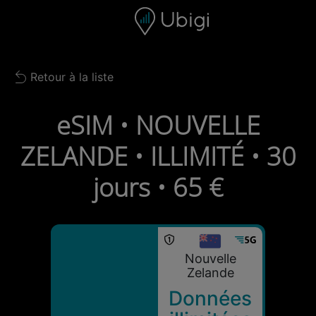
Skip to content
Contenu
Barre de navigation
Bas de page
Retour à la liste
Back to list
eSIM • NOUVELLE
ZELANDE • ILLIMITÉ • 30
jours • 65 €
Nouvelle
Zelande
Données