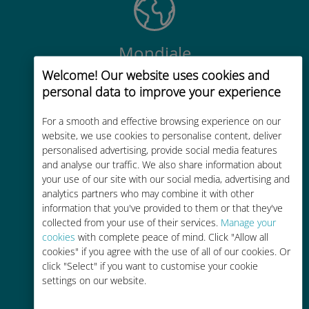
Mondiale
Welcome! Our website uses cookies and
Connectivité cellulaire mondiale de
personal data to improve your experience
haute qualité dans plus de
200 destinations
For a smooth and effective browsing experience on our
website, we use cookies to personalise content, deliver
personalised advertising, provide social media features
and analyse our traffic. We also share information about
your use of our site with our social media, advertising and
analytics partners who may combine it with other
Économique
information that you've provided to them or that they've
collected from your use of their services.
Manage your
Jusqu'à 90 % moins cher que les
cookies
with complete peace of mind. Click "Allow all
frais d'itinérance avec votre
cookies" if you agree with the use of all of our cookies. Or
opérateur habituel
click "Select" if you want to customise your cookie
settings on our website.