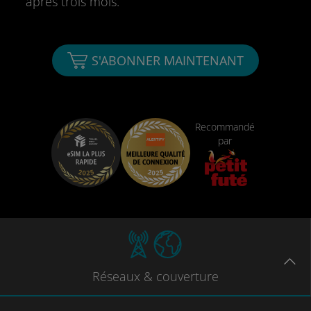
après trois mois.
S'ABONNER MAINTENANT
Recommandé
par
Réseaux
& couverture