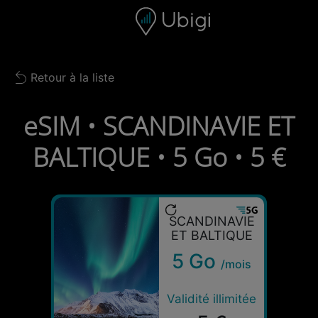
Skip to content
Contenu
Barre de navigation
Bas de page
Retour à la liste
Back to list
eSIM • SCANDINAVIE ET
BALTIQUE • 5 Go • 5 €
SCANDINAVIE
ET BALTIQUE
5 Go
/mois
Validité illimitée