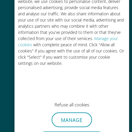
website, we use cookies to personalise content, deliver
personalised advertising, provide social media features
and analyse our traffic. We also share information about
your use of our site with our social media, advertising and
analytics partners who may combine it with other
Mondiale
information that you've provided to them or that they've
collected from your use of their services.
Manage your
Connectivité cellulaire mondiale de
cookies
with complete peace of mind. Click "Allow all
haute qualité dans plus de
cookies" if you agree with the use of all of our cookies. Or
200 destinations
click "Select" if you want to customise your cookie
settings on our website.
Économique
Jusqu'à 90 % moins cher que les
Refuse all cookies
frais d'itinérance avec votre
opérateur habituel
MANAGE