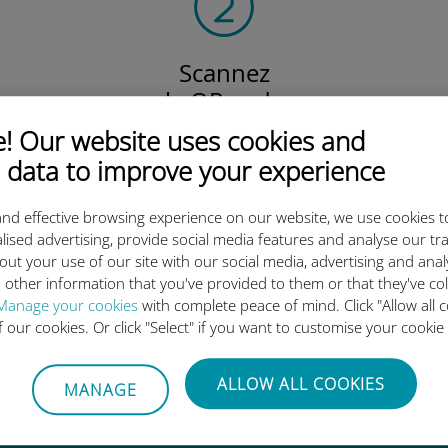
Scannez
le QR code
pour activer votre forfait
 Our website uses cookies and
et installer l'eSIM Ubigi.
 data to improve your experience
Efficace !
nd effective browsing experience on our website, we use cookies t
lised advertising, provide social media features and analyse our tra
out your use of our site with our social media, advertising and ana
 other information that you've provided to them or that they've co
 l'eSIM internationale Ubigi es
Manage your cookies
with complete peace of mind. Click "Allow all c
of our cookies. Or click "Select" if you want to customise your cookie
ALLOW ALL COOKIES
MANAGE