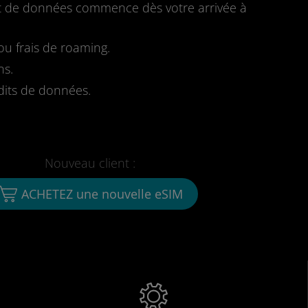
fait de données commence dès votre arrivée à
u frais de roaming.
ns.
dits de données.
Nouveau client :
ACHETEZ une nouvelle eSIM