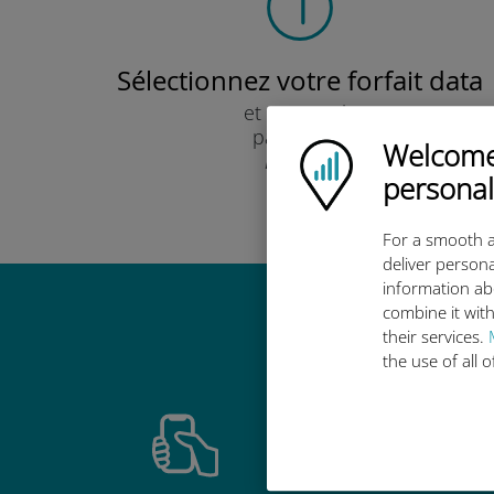
Sélectionnez votre forfait data
et recevez-le
par e-mail.
Welcome!
Ubigi logo
Rapide !
personal
For a smooth a
deliver persona
information ab
combine it with
Pourquoi
their services.
the use of all 