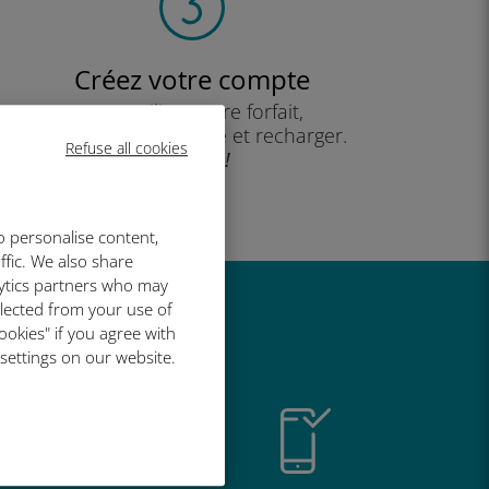
Créez votre compte
pour utiliser votre forfait,
consulter votre solde et recharger.
Refuse all cookies
Profitez !
o personalise content,
ffic. We also share
lytics partners who may
llected from your use of
t si bien
ookies" if you agree with
 settings on our website.