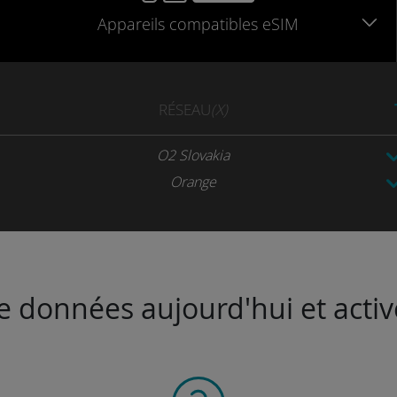
Appareils
compatibles
eSIM
RÉSEAU
(X)
O2 Slovakia
Orange
de données aujourd'hui et activ