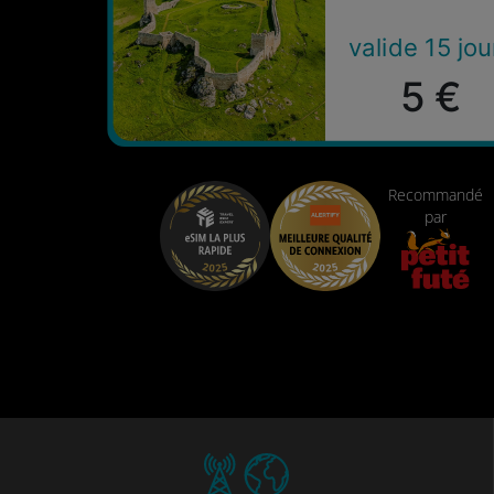
valide 15 jou
5 €
Recommandé
par