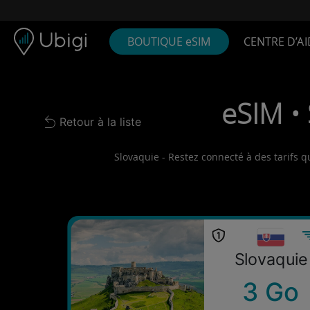
Skip to content
Contenu
Barre de navigation
Bas de page
BOUTIQUE eSIM
CENTRE D’AI
eSIM • 
Retour à la liste
Back to list
Slovaquie - Restez connecté à des tarifs q
Slovaquie
3 Go