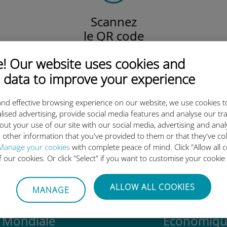
Scannez
le QR code
pour activer votre forfait
 Our website uses cookies and
et installer l'eSIM Ubigi.
Efficace !
 data to improve your experience
nd effective browsing experience on our website, we use cookies t
lised advertising, provide social media features and analyse our tra
out your use of our site with our social media, advertising and ana
 l'eSIM internationale Ubigi es
 other information that you've provided to them or that they've co
Manage your cookies
with complete peace of mind. Click "Allow all c
of our cookies. Or click "Select" if you want to customise your cookie
ALLOW ALL COOKIES
MANAGE
Mondiale
Économiqu