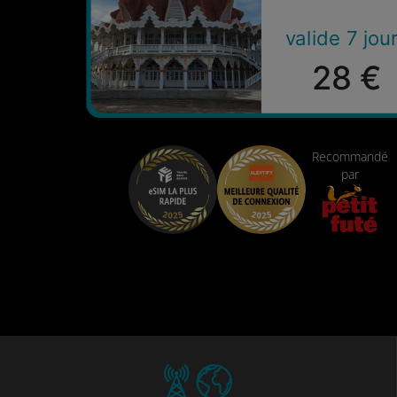
valide 7 jou
28 €
Recommandé
par