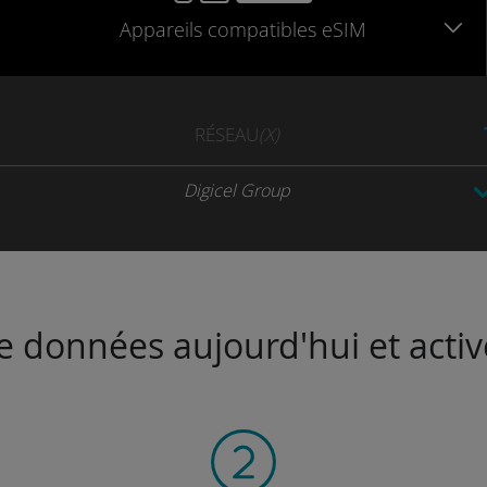
Appareils
compatibles
eSIM
RÉSEAU
(X)
Digicel Group
de données aujourd'hui et activ