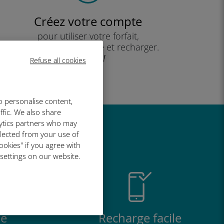
Créez votre compte
pour utiliser votre forfait,
consulter votre solde et recharger.
Profitez !
Refuse all cookies
o personalise content,
ffic. We also share
lytics partners who may
t si bien
llected from your use of
ookies" if you agree with
 settings on our website.
e
Recharge facile