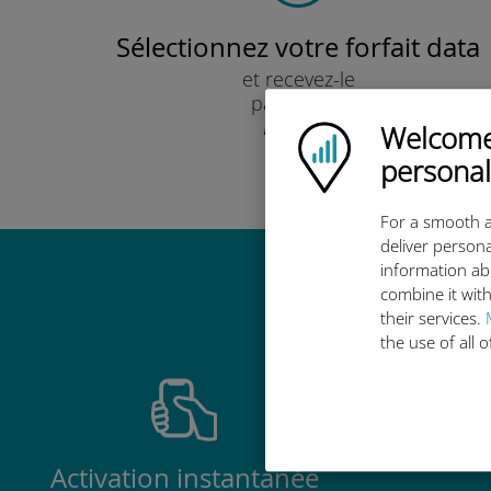
Sélectionnez votre forfait data
et recevez-le
par e-mail.
Rapide !
Welcome!
Ubigi logo
personal
For a smooth a
deliver persona
information ab
Pourquoi
combine it with
their services.
the use of all 
Activation instantanée