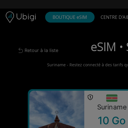
Skip to content
Contenu
Barre de navigation
Bas de page
BOUTIQUE eSIM
CENTRE D’AI
eSIM • 
Retour à la liste
Back to list
Suriname - Restez connecté à des tarifs qu
Suriname
10 Go