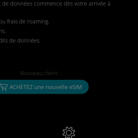
fait de données commence dès votre arrivée à
u frais de roaming.
ns.
dits de données.
Nouveau client :
ACHETEZ une nouvelle eSIM