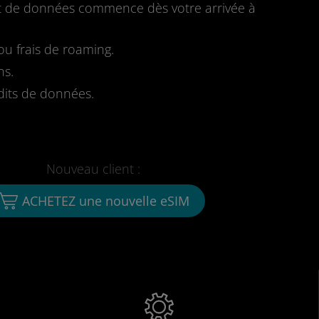
fait de données commence dès votre arrivée à
u frais de roaming.
ns.
dits de données.
Nouveau client :
ACHETEZ une nouvelle eSIM