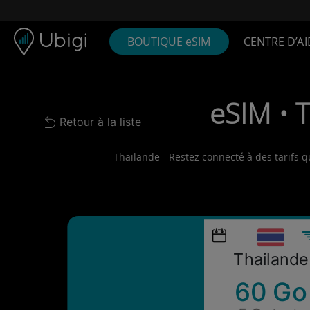
Skip to content
Contenu
Barre de navigation
Bas de page
BOUTIQUE eSIM
CENTRE D’AI
eSIM • 
Retour à la liste
Back to list
Thailande - Restez connecté à des tarifs q
Thailande
60 Go