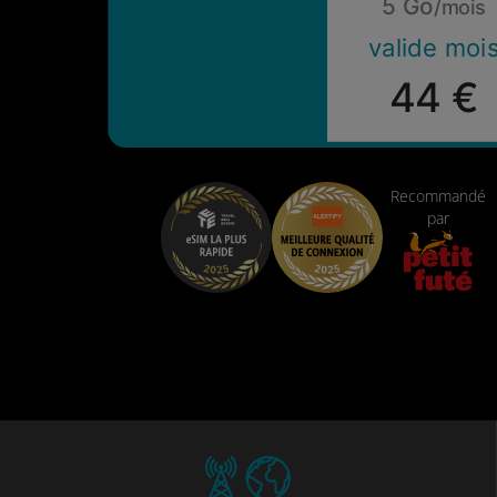
5 Go
/mois
valide moi
44 €
Recommandé
par