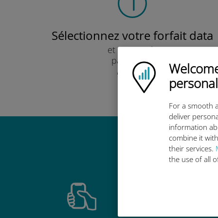
Sélectionnez votre forfait data
et recevez-le
par e-mail.
Welcome!
Ubigi logo
Rapide !
personal
For a smooth a
deliver persona
information ab
combine it with
Pourquoi
their services.
the use of all 