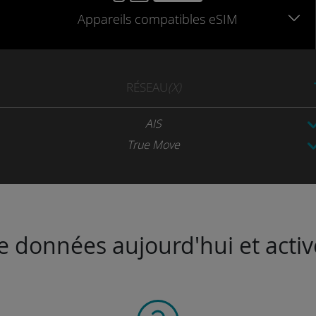
Appareils
compatibles
eSIM
RÉSEAU
(X)
AIS
True Move
de données aujourd'hui et activ