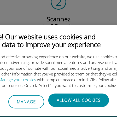
Scannez
le QR code
pour activer votre forfait
 Our website uses cookies and
et installer l'eSIM Ubigi.
 data to improve your experience
Efficace !
nd effective browsing experience on our website, we use cookies t
lised advertising, provide social media features and analyse our tra
out your use of our site with our social media, advertising and ana
 other information that you've provided to them or that they've co
 l'eSIM internationale Ubigi es
Manage your cookies
with complete peace of mind. Click "Allow all c
of our cookies. Or click "Select" if you want to customise your cookie
ALLOW ALL COOKIES
MANAGE