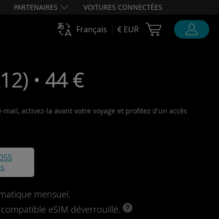
PARTENAIRES
VOITURES CONNECTÉES
Cart Ubigi
Français
€ EUR
12) • 44 €
mail, activez-la avant votre voyage et profitez d'un accès
055
is
omatique mensuel.
l compatible eSIM déverrouillé.