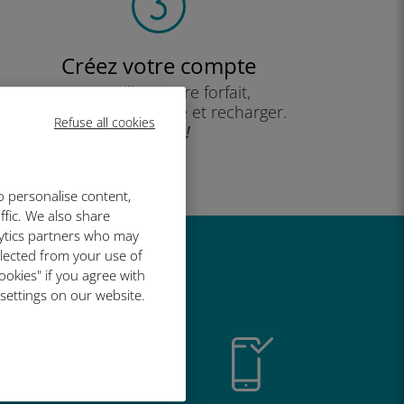
Créez votre compte
pour utiliser votre forfait,
consulter votre solde et recharger.
Refuse all cookies
Profitez !
o personalise content,
ffic. We also share
lytics partners who may
llected from your use of
t si bien
ookies" if you agree with
 settings on our website.