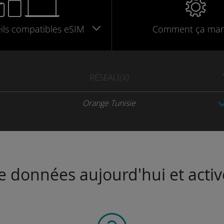
ils
compatibles
eSIM
Comment ça mar
RÉSEAU
(X)
Orange Tunisie
de données aujourd'hui et activ