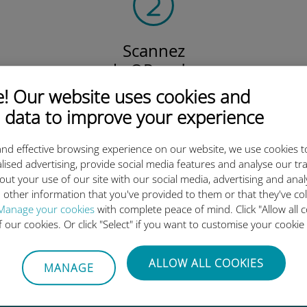
Scannez
le QR code
pour activer votre forfait
 Our website uses cookies and
et installer l'eSIM Ubigi.
 data to improve your experience
Efficace !
nd effective browsing experience on our website, we use cookies t
lised advertising, provide social media features and analyse our tra
out your use of our site with our social media, advertising and ana
 other information that you've provided to them or that they've co
 l'eSIM internationale Ubigi es
Manage your cookies
with complete peace of mind. Click "Allow all c
of our cookies. Or click "Select" if you want to customise your cookie
ALLOW ALL COOKIES
MANAGE