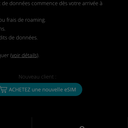
fait de données commence dès votre arrivée à
u frais de roaming.
ns.
dits de données.
quer (
voir détails
).
Nouveau client :
ACHETEZ une nouvelle eSIM