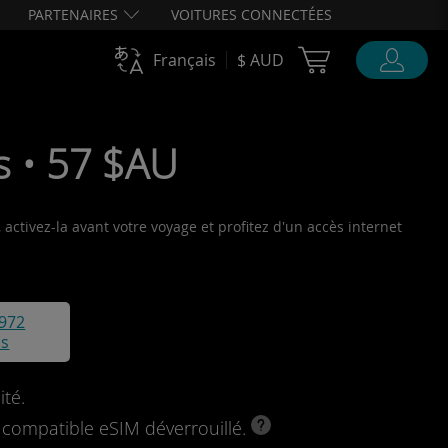
PARTENAIRES
VOITURES CONNECTÉES
Cart Ubigi
Français
$ AUD
rs • 57 $AU
activez-la avant votre voyage et profitez d'un accès internet
972
is
ité.
l compatible eSIM déverrouillé.