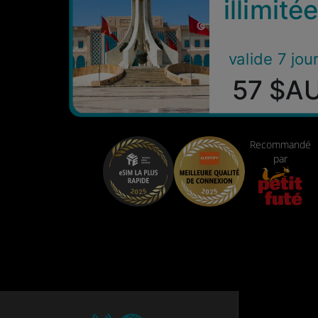
illimité
valide 7 jou
57 $A
Recommandé
par