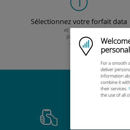
Sélectionnez votre forfait data
et recevez-le
par e-mail.
Welcome!
Ubigi logo
Rapide !
personal
For a smooth a
deliver persona
information ab
combine it with
Pourquoi
their services.
the use of all 