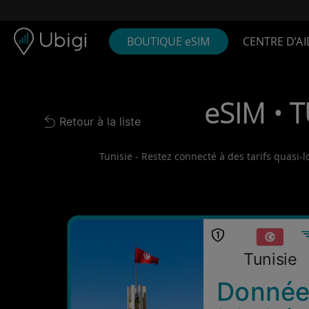
Skip to content
Contenu
Barre de navigation
Bas de page
BOUTIQUE eSIM
CENTRE D’AI
eSIM • T
Retour à la liste
Back to list
Tunisie - Restez connecté à des tarifs quasi-l
Tunisie
Donnée