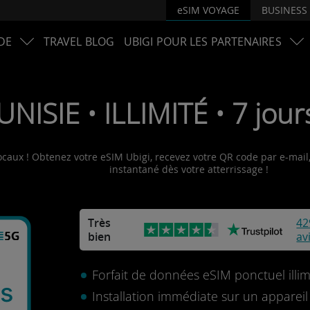
eSIM VOYAGE
BUSINESS
DE
TRAVEL BLOG
UBIGI POUR LES PARTENAIRES
UNISIE • ILLIMITÉ • 7 jou
ocaux ! Obtenez votre eSIM Ubigi, recevez votre QR code par e-mail, 
instantané dès votre atterrissage !
Très
42
bien
av
Forfait de données eSIM ponctuel illim
s
Installation immédiate sur un apparei