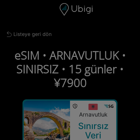
Skip to content
İçerik
Gezinme çubuğu
Alt bilgi
Listeye geri dön
Back to list
eSIM • ARNAVUTLUK •
SINIRSIZ • 15 günler •
¥7900
Arnavutluk
Sınırsız
Veri