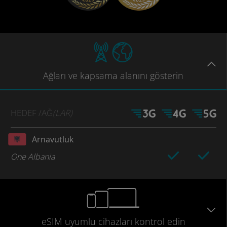
Ağları
ve kapsama
alanını gösterin
HEDEF
/AĞ
(LAR)
Arnavutluk
One Albania
eSIM uyumlu
cihazları
kontrol edin