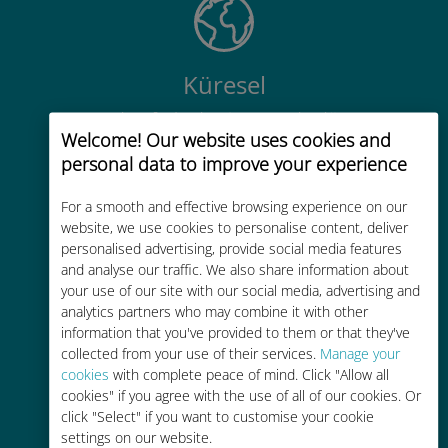
Küresel
200'den fazla destinasyonda dünya
Welcome! Our website uses cookies and
çapında yüksek kaliteli hücresel
personal data to improve your experience
bağlantı
For a smooth and effective browsing experience on our
website, we use cookies to personalise content, deliver
personalised advertising, provide social media features
and analyse our traffic. We also share information about
your use of our site with our social media, advertising and
Uygun maliyetli
analytics partners who may combine it with other
information that you've provided to them or that they've
Mevcut operatörünüzle dolaşım
collected from your use of their services.
Manage your
ücretlerinden %90'a kadar daha
cookies
with complete peace of mind. Click "Allow all
ucuz
cookies" if you agree with the use of all of our cookies. Or
click "Select" if you want to customise your cookie
settings on our website.