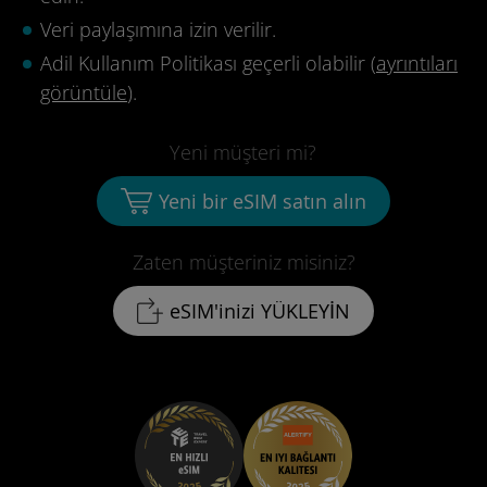
Veri paylaşımına izin verilir.
Adil Kullanım Politikası geçerli olabilir (
ayrıntıları
görüntüle
).
Yeni müşteri mi?
Yeni bir eSIM satın alın
Zaten müşteriniz misiniz?
eSIM'inizi YÜKLEYİN