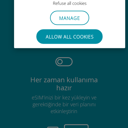
Refuse all cookies
MANAGE
Zahmetsiz
Mevcut SIM kartınızı çıkarmanıza
ALLOW ALL COOKIES
gerek yok
Her zaman kullanıma
hazır
eSIM'inizi bir kez yükleyin ve
gerektiğinde bir veri planını
etkinleştirin