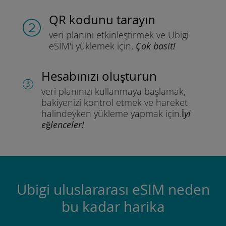
QR kodunu tarayın
veri planını etkinleştirmek ve
Ubigi
eSIM'i yüklemek için.
Çok basit!
Hesabınızı oluşturun
veri planınızı kullanmaya başlamak,
bakiyenizi kontrol etmek ve hareket
halindeyken yükleme yapmak için.
İyi
eğlenceler!
Ubigi uluslararası eSIM neden
bu kadar harika