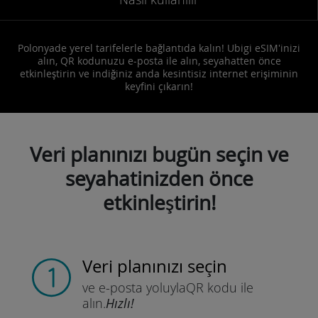
Polonyade yerel tarifelerle bağlantıda kalın! Ubigi eSIM'inizi
alın, QR kodunuzu e-posta ile alın, seyahatten önce
etkinleştirin ve indiğiniz anda kesintisiz internet erişiminin
keyfini çıkarın!
Veri planınızı bugün seçin ve
seyahatinizden önce
etkinleştirin!
Veri planınızı seçin
ve e-posta yoluyla
QR kodu ile
alın.
Hızlı!