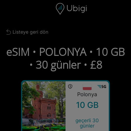
Skip to content
İçerik
Gezinme çubuğu
Alt bilgi
Listeye geri dön
Back to list
eSIM • POLONYA • 10 GB
• 30 günler • £8
Polonya
10 GB
geçerli 30
günler