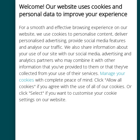
Welcome! Our website uses cookies and
personal data to improve your experience
Uygun maliyetli
For a smooth and effective browsing experience on our
website, we use cookies to personalise content, deliver
Mevcut operatörünüzle dolaşım
personalised advertising, provide social media features
ücretlerinden %90'a kadar daha
and analyse our traffic. We also share information about
ucuz
your use of our site with our social media, advertising and
analytics partners who may combine it with other
information that you've provided to them or that they've
collected from your use of their services.
Manage your
cookies
with complete peace of mind. Click "Allow all
cookies" if you agree with the use of all of our cookies. Or
click "Select" if you want to customise your cookie
Kolay doldurma
settings on our website.
Ubigi uygulaması aracılığıyla her
yerde, Wi-Fi veya kalan veri
olmadan bile