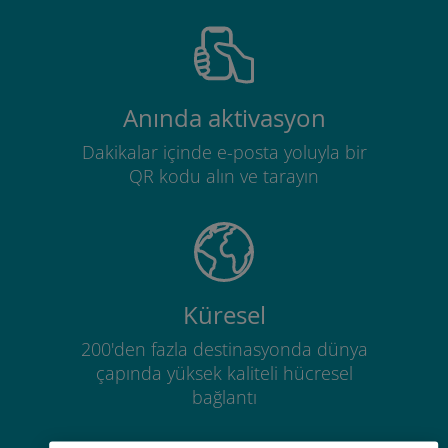
Anında aktivasyon
Dakikalar içinde e-posta yoluyla bir
QR kodu alın ve tarayın
Küresel
200'den fazla destinasyonda dünya
çapında yüksek kaliteli hücresel
bağlantı