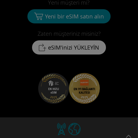
Yeni müşteri mi?
Yeni bir eSIM satın alın
Zaten müşteriniz misiniz?
eSIM'inizi YÜKLEYİN