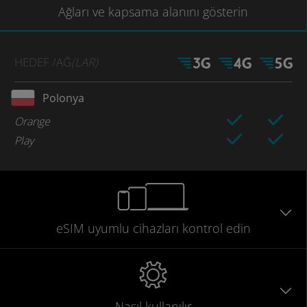
Ağları
ve kapsama
alanını gösterin
HEDEF
/AĞ
(LAR)
Polonya
Orange
Play
eSIM uyumlu
cihazları
kontrol edin
Nasıl kullanılır