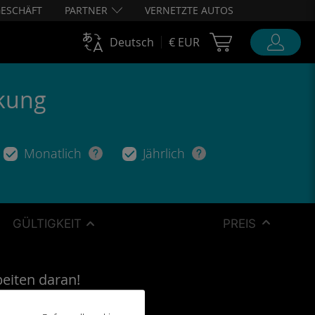
ESCHÄFT
PARTNER
VERNETZTE AUTOS
Cart Ubigi
Deutsch
€ EUR
ckung
Monatlich
Jährlich
GÜLTIGKEIT
PREIS
beiten daran!