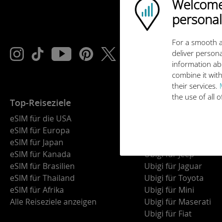
Welcome!
Ubigi logo
personal
For a smooth a
deliver persona
information ab
combine it with
their services.
the use of all 
Top-Reiseziele
Vernetzte Autos
eSIM für die USA
Ubigi für BMW
eSIM für Europa
Ubigi für Land Rover
eSIM für Japan
Ubigi für Alfa Romeo
eSIM für Kanada
Ubigi für Jeep
eSIM für Brasilien
Ubigi für Jaguar
eSIM für Thailand
Ubigi für Toyota
eSIM für Afrika
Ubigi für Mini
Alle Reiseziele anzeigen
Ubigi für Maserati
Ubigi für Fiat