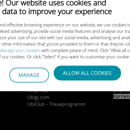
 Our website uses cookies and
 data to improve your experience
Laden Sie unsere App herunter
nd effective browsing experience on our website, we use cookies t
lised advertising, provide social media features and analyse our tra
out your use of our site with our social media, advertising and ana
 other information that you've provided to them or that they've co
Manage your cookies
with complete peace of mind. Click "Allow all c
of our cookies. Or click "Select" if you want to customise your cookie
Über uns
Konta
Ubigi-Geschichte
Verbind
ALLOW ALL COOKIES
MANAGE
Ubigi in der Presse
Partne
Ubigi-Netzwerkpartner
Vertri
Ubigi-App
Empfeh
Karrie
Ubigi.com
UbiClub – Treueprogramm