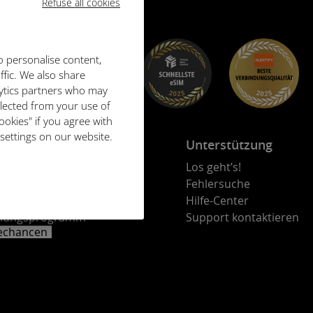
Refuse all cookies
o personalise content,
ffic. We also share
lytics partners who may
llected from your use of
ookies" if you agree with
 settings on our website.
kt
Unterstützung
en Sie Ihre Mitarbeiter
Los geht’s!
rprogramm
Fehlersuche
ebspartner-Programm
Hilfe-Center
lungsprogramm
Support kontaktieren
rechancen