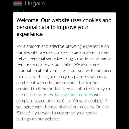
Ungarn
Unbegrenzt
Welcome! Our website uses cookies and
GÜLTIGKEIT:
7 tage
personal data to improve your
24 €
TYP:
EINMALIG
experience
50GB
Ungarn
For a smooth and effective browsing experience on
our website, we use cookies to personalise content,
GÜLTIGKEIT:
30 tage
deliver personalised advertising, provide social media
34 €
features and analyse our traffic. We also share
TYP:
EINMALIG
information about your use of our site with our social
media, advertising and analytics partners who may
Ungarn
combine it with other information that you've
Unbegrenzt
provided to them or that they've collected from your
use of their services.
Manage your cookies
with
GÜLTIGKEIT:
15 tage
complete peace of mind. Click "Allow all cookies" if
36 €
TYP:
EINMALIG
you agree with the use of all of our cookies. Or click
"Select" if you want to customise your cookie
settings on our website.