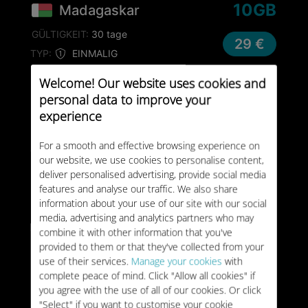
10GB
Madagaskar
GÜLTIGKEIT:
30 tage
29 €
TYP:
EINMALIG
Welcome! Our website uses cookies and
Madagaskar
personal data to improve your
Unbegrenzt
experience
GÜLTIGKEIT:
8 tage
39 €
For a smooth and effective browsing experience on
TYP:
EINMALIG
our website, we use cookies to personalise content,
deliver personalised advertising, provide social media
25GB
features and analyse our traffic. We also share
Madagaskar
information about your use of our site with our social
GÜLTIGKEIT:
30 tage
media, advertising and analytics partners who may
49 €
combine it with other information that you've
TYP:
EINMALIG
provided to them or that they've collected from your
use of their services.
Manage your cookies
with
Madagaskar
complete peace of mind. Click "Allow all cookies" if
Unbegrenzt
you agree with the use of all of our cookies. Or click
"Select" if you want to customise your cookie