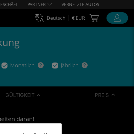
ESCHÄFT
PARTNER
VERNETZTE AUTOS
Cart Ubigi
Deutsch
€ EUR
ckung
Monatlich
Jährlich
GÜLTIGKEIT
PREIS
beiten daran!