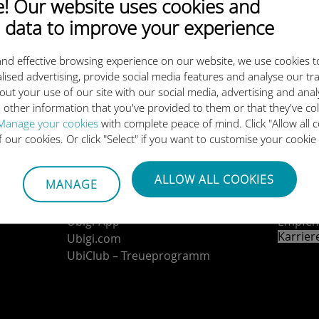
 Our website uses cookies and
 data to improve your experience
Laden Sie unsere App herunter
nd effective browsing experience on our website, we use cookies t
lised advertising, provide social media features and analyse our tra
out your use of our site with our social media, advertising and ana
 other information that you've provided to them or that they've co
Manage your cookies
with complete peace of mind. Click "Allow all c
of our cookies. Or click "Select" if you want to customise your cookie
Über uns
Konta
Ubigi-Geschichte
Verbind
ALLOW ALL COOKIES
MANAGE
Ubigi in der Presse
Partne
Ubigi-Netzwerkpartner
Vertri
Ubigi-App
Empfeh
Karrie
Ubigi.com
UbiClub – Treueprogramm