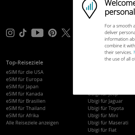
Welcome!
Ubigi logo
personal
For a smooth a
deliver persona
information ab
combine it with
their services.
the use of all 
Top-Reiseziele
Vernetzte Autos
eSIM für die USA
Ubigi für BMW
eSIM für Europa
Ubigi für Land Rover
eSIM für Japan
Ubigi für Alfa Romeo
eSIM für Kanada
Ubigi für Jeep
eSIM für Brasilien
Ubigi für Jaguar
eSIM für Thailand
Ubigi für Toyota
eSIM für Afrika
Ubigi für Mini
Alle Reiseziele anzeigen
Ubigi für Maserati
Ubigi für Fiat