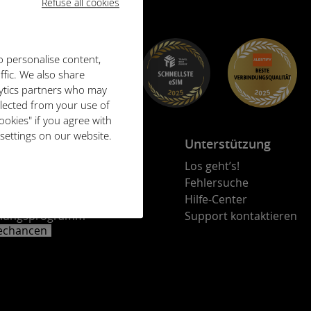
Refuse all cookies
o personalise content,
ffic. We also share
lytics partners who may
llected from your use of
ookies" if you agree with
 settings on our website.
kt
Unterstützung
en Sie Ihre Mitarbeiter
Los geht’s!
rprogramm
Fehlersuche
ebspartner-Programm
Hilfe-Center
lungsprogramm
Support kontaktieren
rechancen