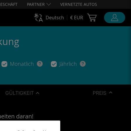
ESCHÄFT
PARTNER
VERNETZTE AUTOS
Cart Ubigi
Deutsch
€ EUR
ckung
Monatlich
Jährlich
GÜLTIGKEIT
PREIS
beiten daran!