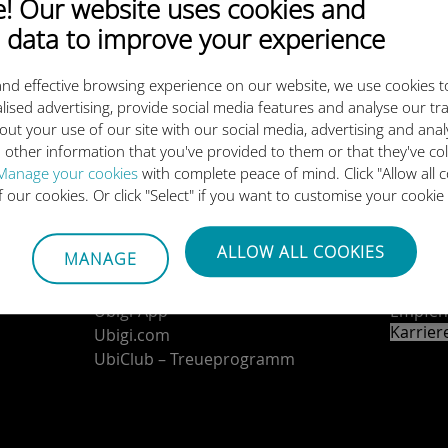
 Our website uses cookies and
 data to improve your experience
Laden Sie unsere App herunter
nd effective browsing experience on our website, we use cookies t
lised advertising, provide social media features and analyse our tra
out your use of our site with our social media, advertising and ana
 other information that you've provided to them or that they've co
Manage your cookies
with complete peace of mind. Click "Allow all c
of our cookies. Or click "Select" if you want to customise your cookie
Über uns
Konta
Ubigi-Geschichte
Verbind
ALLOW ALL COOKIES
MANAGE
Ubigi in der Presse
Partne
Ubigi-Netzwerkpartner
Vertri
Ubigi-App
Empfeh
Karrie
Ubigi.com
UbiClub – Treueprogramm