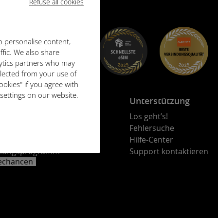
Refuse all cookies
o personalise content,
ffic. We also share
lytics partners who may
llected from your use of
ookies" if you agree with
 settings on our website.
kt
Unterstützung
en Sie Ihre Mitarbeiter
Los geht’s!
rprogramm
Fehlersuche
ebspartner-Programm
Hilfe-Center
lungsprogramm
Support kontaktieren
rechancen