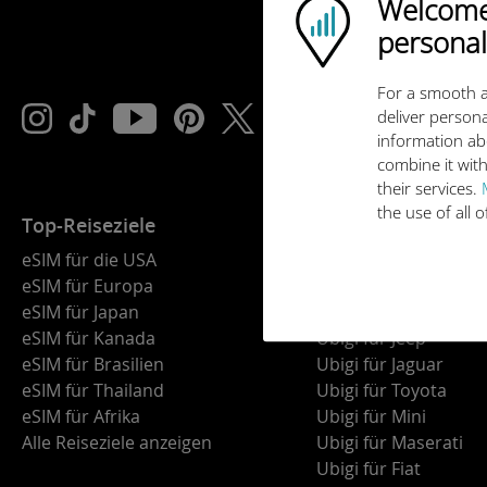
Welcome!
Ubigi logo
personal
For a smooth a
deliver persona
information ab
combine it with
their services.
the use of all 
Top-Reiseziele
Vernetzte Autos
eSIM für die USA
Ubigi für BMW
eSIM für Europa
Ubigi für Land Rover
eSIM für Japan
Ubigi für Alfa Romeo
eSIM für Kanada
Ubigi für Jeep
eSIM für Brasilien
Ubigi für Jaguar
eSIM für Thailand
Ubigi für Toyota
eSIM für Afrika
Ubigi für Mini
Alle Reiseziele anzeigen
Ubigi für Maserati
Ubigi für Fiat