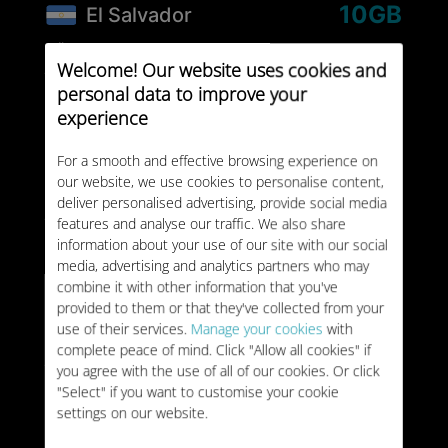
10GB
El Salvador
GÜLTIGKEIT:
30 tage
28 €
Welcome! Our website uses cookies and
TYP:
EINMALIG
personal data to improve your
experience
El Salvador
Unbegrenzt
For a smooth and effective browsing experience on
our website, we use cookies to personalise content,
GÜLTIGKEIT:
7 tage
deliver personalised advertising, provide social media
35 €
features and analyse our traffic. We also share
TYP:
EINMALIG
information about your use of our site with our social
media, advertising and analytics partners who may
El Salvador
combine it with other information that you've
Unbegrenzt
provided to them or that they've collected from your
use of their services.
Manage your cookies
with
GÜLTIGKEIT:
15 tage
complete peace of mind. Click "Allow all cookies" if
59 €
TYP:
EINMALIG
you agree with the use of all of our cookies. Or click
"Select" if you want to customise your cookie
settings on our website.