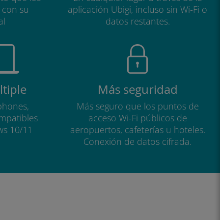
a con su
aplicación Ubigi, incluso sin Wi-Fi o
al
datos restantes.
tiple
Más seguridad
phones,
Más seguro que los puntos de
ompatibles
acceso Wi-Fi públicos de
ws 10/11
aeropuertos, cafeterías u hoteles.
Conexión de datos cifrada.