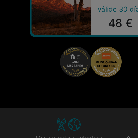
válido 30 dí
48 €