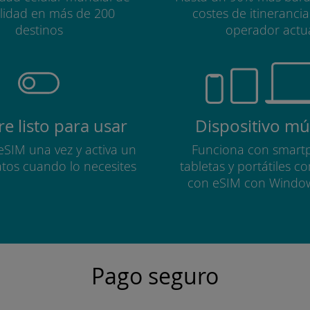
alidad en más de 200
costes de itineranci
destinos
operador actu
e listo para usar
Dispositivo múl
 eSIM una vez y activa un
Funciona con smart
atos cuando lo necesites
tabletas y portátiles c
con eSIM con Windo
Pago seguro