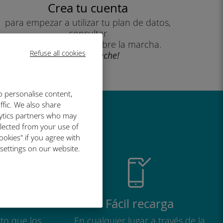
Crea tu cuenta
para empezar a utilizar tu plan de datos,
consultar
tu saldo y recargar sobre la marcha.
Refuse all cookies
¡Que aproveche!
o personalise content,
ffic. We also share
lytics partners who may
al de Ubigi
llected from your use of
ookies" if you agree with
 settings on our website.
Fácil recarga
to que los
En cualquier lugar a través de la