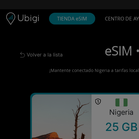
Skip to content
Contenido
Barra de navegación
Pie de página
TIENDA eSIM
CENTRO DE A
eSIM •
Volver a la lista
Back to list
¡Mantente conectado Nigeria a tarifas local
Nigeria
25 GB