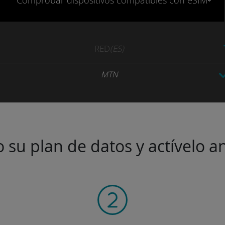
Comprobar
dispositivos compatibles
con eSIM
RED
(ES)
MTN
 su plan de datos y actívelo an