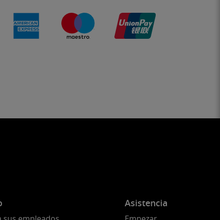
o
Asistencia
a sus empleados
Empezar