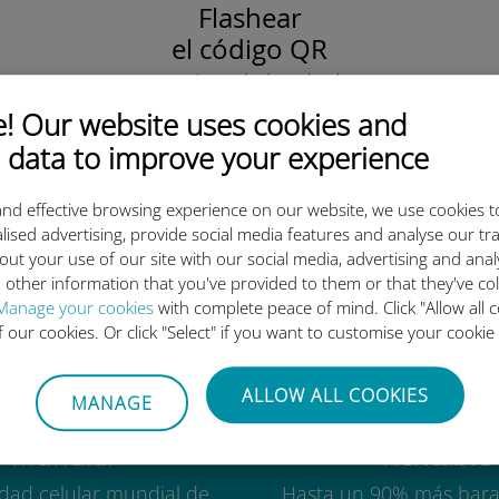
Flashear
el código QR
para activar el plan de datos
e instalar la Ubigi eSIM.
 Our website uses cookies and
¡Simple!
 data to improve your experience
nd effective browsing experience on our website, we use cookies t
lised advertising, provide social media features and analyse our tra
out your use of our site with our social media, advertising and ana
 tan buena la eSIM internacion
 other information that you've provided to them or that they've co
Manage your cookies
with complete peace of mind. Click "Allow all c
of our cookies. Or click "Select" if you want to customise your cookie
ALLOW ALL COOKIES
MANAGE
Mundial
Rentable
idad celular mundial de
Hasta un 90% más bara