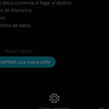
e datos comienza al llegar al destino.
s de itinerancia.
os.
réditos de datos.
Nuevo cliente:
OMPRAR una nueva eSIM