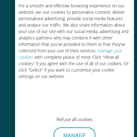
Économique
For a smooth and effective browsing experience on our
website, we use cookies to personalise content, deliver
Jusqu'à 90 % moins cher que les
personalised advertising, provide social media features
frais d'itinérance avec votre
and analyse our traffic. We also share information about
opérateur habituel
your use of our site with our social media, advertising and
analytics partners who may combine it with other
information that you've provided to them or that they've
collected from your use of their services.
Manage your
cookies
with complete peace of mind. Click "Allow all
cookies" if you agree with the use of all of our cookies. Or
Recharge facile
click "Select" if you want to customise your cookie
settings on our website.
Partout via l'app Ubigi, même sans
Wi-Fi ou data sur votre compte
Refuse all cookies
Sans effort
MANAGE