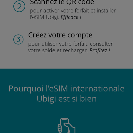
Scannez
le QR code
pour activer votre forfait
et installer
l'eSIM Ubigi.
Efficace !
Créez votre compte
pour utiliser votre forfait,
consulter
votre solde et recharger.
Profitez !
Pourquoi l'eSIM internationale
Ubigi est si bien