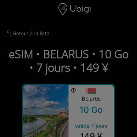
Skip to content
Contenu
Barre de navigation
Bas de page
Retour à la liste
Back to list
eSIM • BELARUS • 10 Go
• 7 jours • 149 ¥
Belarus
10 Go
valide 7 jours
149 ¥