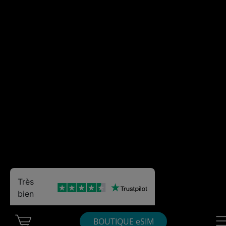
Très
bien
Cart Ubigi
Nav
BOUTIQUE eSIM