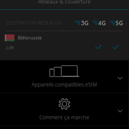
Réseaux
& couverture
DESTINATION
/RÉSEAU
(X)
Biélorussie
Life
Appareils
compatibles
eSIM
Comment ça marche