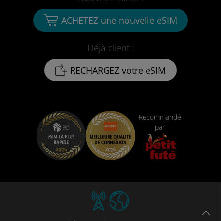
ACHETEZ une nouvelle eSIM
Déjà client :
RECHARGEZ votre eSIM
Recommandé
par