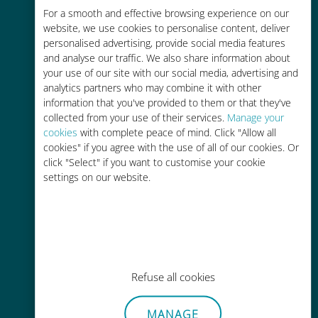
Économique
For a smooth and effective browsing experience on our
website, we use cookies to personalise content, deliver
Jusqu'à 90 % moins cher que les
personalised advertising, provide social media features
frais d'itinérance avec votre
and analyse our traffic. We also share information about
opérateur habituel
your use of our site with our social media, advertising and
analytics partners who may combine it with other
information that you've provided to them or that they've
collected from your use of their services.
Manage your
cookies
with complete peace of mind. Click "Allow all
cookies" if you agree with the use of all of our cookies. Or
Recharge facile
click "Select" if you want to customise your cookie
settings on our website.
Partout via l'app Ubigi, même sans
Wi-Fi ou data sur votre compte
Refuse all cookies
Sans effort
MANAGE