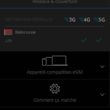
Réseaux
& couverture
DESTINATION
/RÉSEAU
(X)
Biélorussie
Life
Appareils
compatibles
eSIM
Comment ça marche