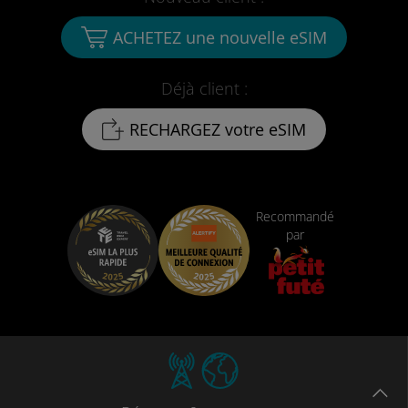
ACHETEZ une nouvelle eSIM
Déjà client :
RECHARGEZ votre eSIM
Recommandé
par