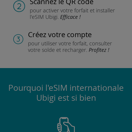
Scannez
le QR code
pour activer votre forfait
et installer
l'eSIM Ubigi.
Efficace !
Créez votre compte
pour utiliser votre forfait,
consulter
votre solde et recharger.
Profitez !
Pourquoi l'eSIM internationale
Ubigi est si bien