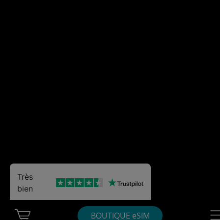
Très
bien
Cart Ubigi
Nav
BOUTIQUE eSIM