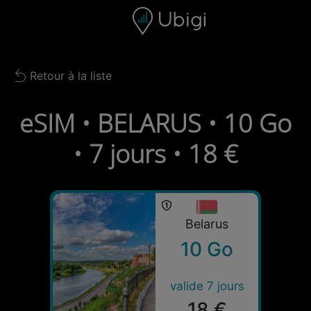
Skip to content
Contenu
Barre de navigation
Bas de page
Retour à la liste
Back to list
eSIM • BELARUS • 10 Go
• 7 jours • 18 €
Belarus
10 Go
valide 7 jours
18 €