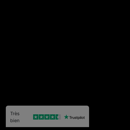
Très
bien