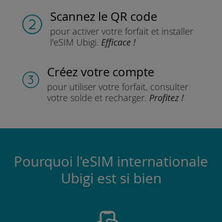
Scannez
le QR code
pour activer votre forfait
et installer
l'eSIM Ubigi.
Efficace !
Créez votre compte
pour utiliser votre forfait,
consulter
votre solde et recharger.
Profitez !
Pourquoi l'eSIM internationale
Ubigi est si bien