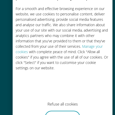
Économique
For a smooth and effective browsing experience on our
website, we use cookies to personalise content, deliver
Jusqu'à 90 % moins cher que les
personalised advertising, provide social media features
frais d'itinérance avec votre
and analyse our traffic. We also share information about
your use of our site with our social media, advertising and
opérateur habituel
analytics partners who may combine it with other
information that you've provided to them or that they've
collected from your use of their services.
Manage your
cookies
with complete peace of mind. Click "Allow all
cookies" if you agree with the use of all of our cookies. Or
click "Select" if you want to customise your cookie
Recharge facile
settings on our website.
Partout via l'app Ubigi, même sans
Wi-Fi ou data sur votre compte
Refuse all cookies