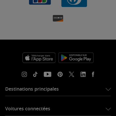
Destinations principales
eSIM pour les États-Unis
Voitures connectées
eSIM pour l’Europe