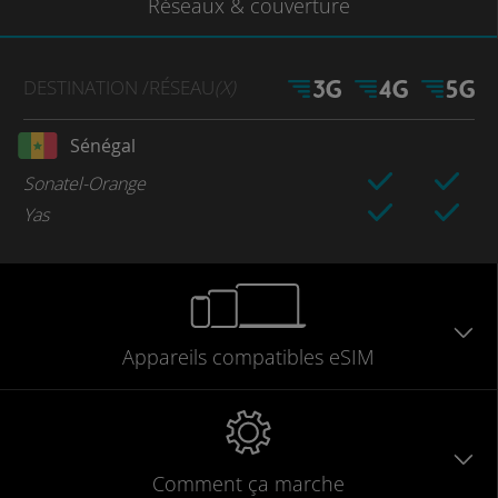
Réseaux
& couverture
DESTINATION
/RÉSEAU
(X)
Sénégal
Sonatel-Orange
Yas
Appareils
compatibles
eSIM
Comment ça marche