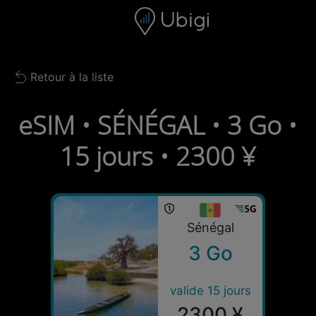
Skip to content
Contenu
Barre de navigation
Bas de page
Retour à la liste
Back to list
eSIM • SÉNÉGAL • 3 Go •
15 jours • 2300 ¥
Sénégal
3 Go
valide 15 jours
2300 ¥