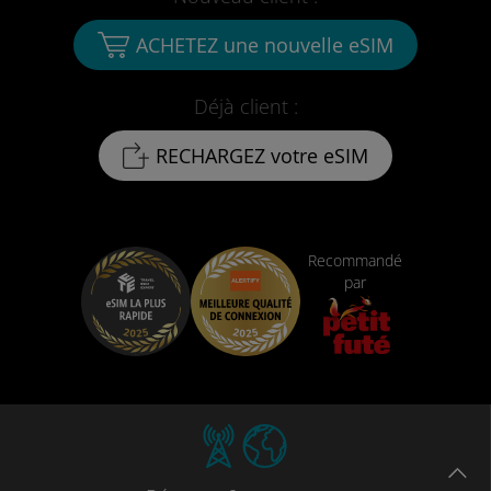
ACHETEZ une nouvelle eSIM
Déjà client :
RECHARGEZ votre eSIM
Recommandé
par