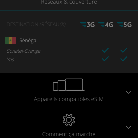
Réseaux
& couverture
DESTINATION
/RÉSEAU
(X)
Sénégal
Sonatel-Orange
Yas
Appareils
compatibles
eSIM
Comment ça marche