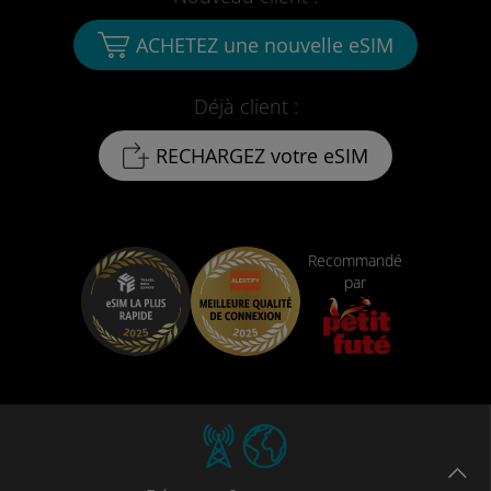
ACHETEZ une nouvelle eSIM
Déjà client :
RECHARGEZ votre eSIM
Recommandé
par