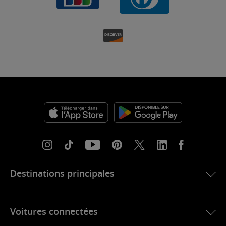
Destinations principales
eSIM pour les États-Unis
Voitures connectées
eSIM pour l’Europe