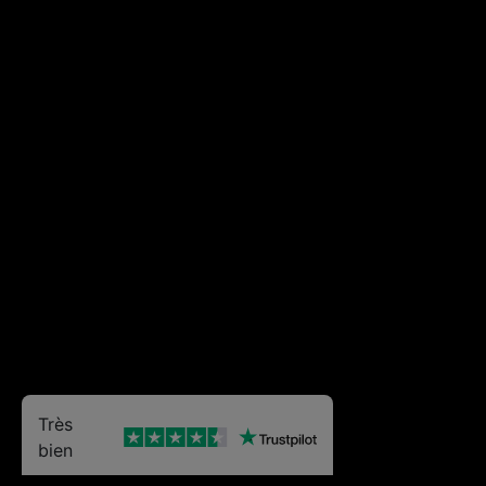
Très
bien