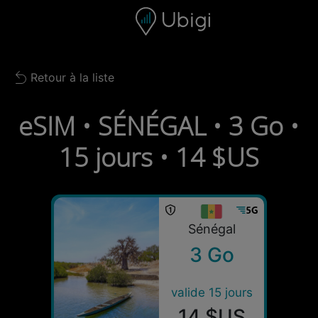
Skip to content
Contenu
Barre de navigation
Bas de page
Retour à la liste
Back to list
eSIM • SÉNÉGAL • 3 Go •
15 jours • 14 $US
Sénégal
3 Go
valide 15 jours
14 $US