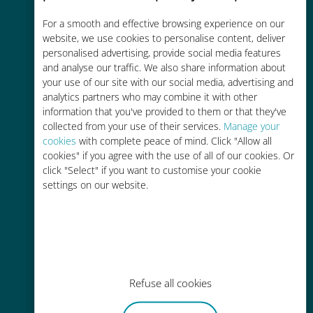
Économique
For a smooth and effective browsing experience on our
website, we use cookies to personalise content, deliver
Jusqu'à 90 % moins cher que les
personalised advertising, provide social media features
frais d'itinérance avec votre
and analyse our traffic. We also share information about
your use of our site with our social media, advertising and
opérateur habituel
analytics partners who may combine it with other
information that you've provided to them or that they've
collected from your use of their services.
Manage your
cookies
with complete peace of mind. Click "Allow all
cookies" if you agree with the use of all of our cookies. Or
click "Select" if you want to customise your cookie
Recharge facile
settings on our website.
Partout via l'app Ubigi, même sans
Wi-Fi ou data sur votre compte
Refuse all cookies