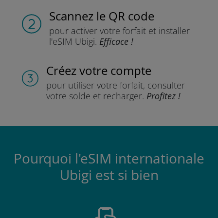
Scannez
le QR code
pour activer votre forfait
et installer
l'eSIM Ubigi.
Efficace !
Créez votre compte
pour utiliser votre forfait,
consulter
votre solde et recharger.
Profitez !
Pourquoi l'eSIM internationale
Ubigi est si bien