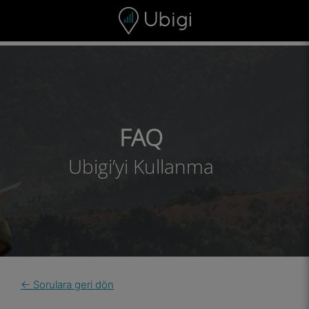
Skip to content
İçerik
Gezinme çubuğu
Alt bilgi
FAQ
Ubigi’yi Kullanma
← Sorulara geri dön