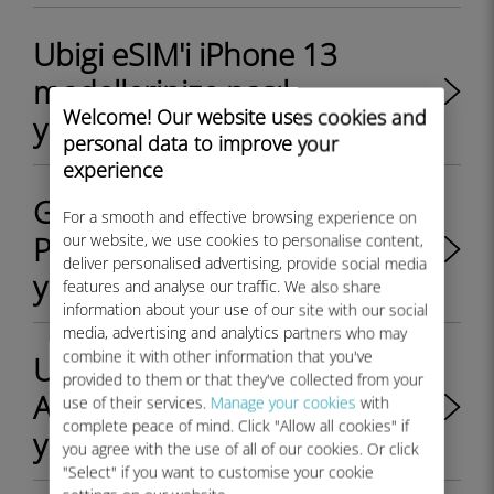
Ubigi eSIM'i iPhone 13
modellerinize nasıl
Welcome! Our website uses cookies and
yükleyebilirsiniz?
personal data to improve your
experience
Google Pixel 6 veya Google
For a smooth and effective browsing experience on
Pixel 7'ye eSIM profili nasıl
our website, we use cookies to personalise content,
deliver personalised advertising, provide social media
yüklenir?
features and analyse our traffic. We also share
information about your use of our site with our social
media, advertising and analytics partners who may
combine it with other information that you've
Ubigi eSIM'i QR Kod ile
provided to them or that they've collected from your
Android cihaza nasıl
use of their services.
Manage your cookies
with
complete peace of mind. Click "Allow all cookies" if
yüklerim?
you agree with the use of all of our cookies. Or click
"Select" if you want to customise your cookie