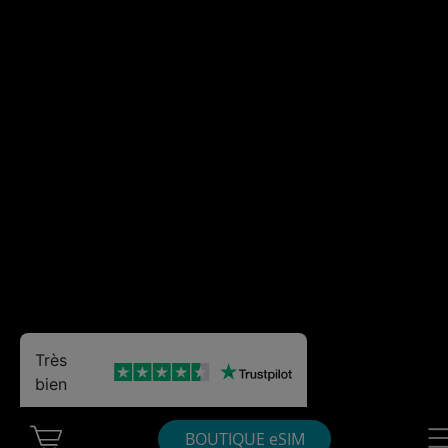
Très
bien
Cart Ubigi
Nav
BOUTIQUE eSIM