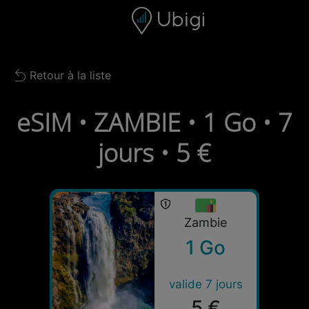
Skip to content
Contenu
Barre de navigation
Bas de page
Retour à la liste
Back to list
eSIM • ZAMBIE • 1 Go • 7
jours • 5 €
Zambie
1 Go
valide 7 jours
5 €