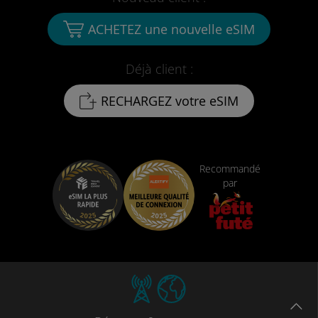
ACHETEZ une nouvelle eSIM
Déjà client :
RECHARGEZ votre eSIM
Recommandé
par