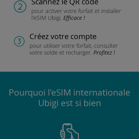
Scannez
le QR code
pour activer votre forfait
et installer
l'eSIM Ubigi.
Efficace !
Créez votre compte
pour utiliser votre forfait,
consulter
votre solde et recharger.
Profitez !
Pourquoi l'eSIM internationale
Ubigi est si bien