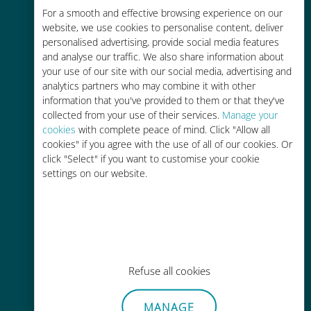
Économique
For a smooth and effective browsing experience on our
website, we use cookies to personalise content, deliver
Jusqu'à 90 % moins cher que les
personalised advertising, provide social media features
frais d'itinérance avec votre
and analyse our traffic. We also share information about
opérateur habituel
your use of our site with our social media, advertising and
analytics partners who may combine it with other
information that you've provided to them or that they've
collected from your use of their services.
Manage your
cookies
with complete peace of mind. Click "Allow all
cookies" if you agree with the use of all of our cookies. Or
Recharge facile
click "Select" if you want to customise your cookie
settings on our website.
Partout via l'app Ubigi, même sans
Wi-Fi ou data sur votre compte
Refuse all cookies
Sans effort
MANAGE