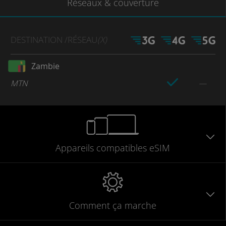
Réseaux
& couverture
DESTINATION
/RÉSEAU
(X)
Zambie
MTN
Appareils
compatibles
eSIM
Comment ça marche