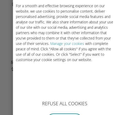
출발 전에 홈 라인의 데이터 로밍이 꺼져 있는
For a smooth and effective browsing experience on our
지 확인하세요.
website, we use cookies to personalise content, deliver
personalised advertising, provide social media features and
analyse our traffic. We also share information about your use
of our site with our social media, advertising and analytics
partners who may combine it with other information that
you've provided to them or that they've collected from your
use of their services.
Manage your cookies
with complete
peace of mind. Click "Allow all cookies" if you agree with the
도착 시
use of all of our cookies. Or click "Select" if you want to
customise your cookie settings on our website.
목적지에 도착하면 데이터 사용이 시작됩니다.
셀룰러 데이터에 Ubigi 회선을 사용 중인지 확
인하세요.
REFUSE ALL COOKIES