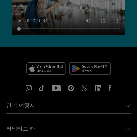
인기 여행지
미국용 eSIM
커넥티드 카
유럽용 eSIM