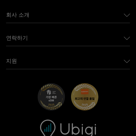
일본용 eSIM
BMW용 Ubigi
캐나다용 eSIM
회사 소개
Land Rover용 Ubigi
브라질용 eSIM
Alfa Romeo용 Ubigi
태국용 eSIM
우리의 이야기
Jeep용 Ubigi
연락하기
아프리카용 eSIM
언론에 소개된 Ubigi
Jaguar용 Ubigi
모든 목적지 보기
Ubigi 네트워크 파트너
Toyota용 Ubigi
직원 연결
Ubigi 앱
지원
Mini용 Ubigi
제휴 프로그램
Ubigi.com
Maserati용 Ubigi
총판 프로그램
UbiClub – 멤버십 프로그램
시작하기
Fiat용 Ubigi
친구 프로그램 추천
문제 해결
경력 기회
고객 센터
지원팀에 문의