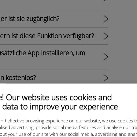
er ist sie zugänglich?
dern ist diese Funktion verfügbar?
usätzliche App installieren, um
ion kostenlos?
 werden unterstützt?
 Our website uses cookies and
 data to improve your experience
iner Wohnsitz-IP und einer
nd effective browsing experience on our website, we use cookies t
lised advertising, provide social media features and analyse our tra
out your use of our site with our social media, advertising and ana
er Installation blockiert, und die