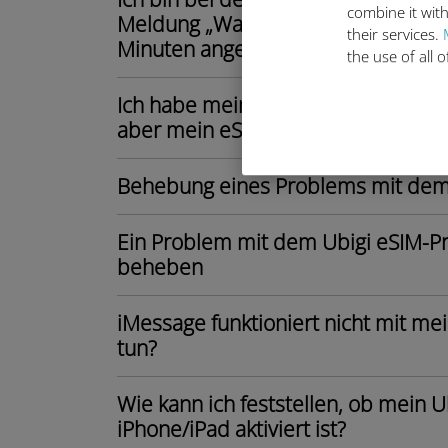
combine it with
Meldung „Warte auf Ubigi Mobilfun
their services.
Minuten angezeigt. Was soll ich tun
the use of all 
Ich habe meine Daten auf meinem (
aber mein eSIM-Profil funktioniert n
Behebung eines Problems mit dem 
Ein Problem mit dem Ubigi eSIM-Pr
beheben
iMessage funktioniert nicht mit mei
tun?
Wie kann ich feststellen, ob mein 
iPhone/iPad aktiviert ist?