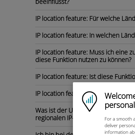
beeinflusst?
IP location feature: Für welche Länd
IP location feature: In welchen Län
IP location feature: Muss ich eine z
diese Funktion nutzen zu können?
IP location feature: Ist diese Funkt
IP location feature: Welche Geräte
Welcome!
Ubigi logo
personal
Was ist der Unterschied zwischen e
regionalen IP-Adresse?
For a smooth a
deliver persona
information ab
Ich bin bei dem „LETZTEN SCHRITT“ d