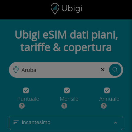
Skip to content
Contenuto
Barra di navigazione
Piè di pagina
Ubigi eSIM dati piani,
tariffe & copertura
×
Puntuale
Mensile
Annuale
Incantesimo