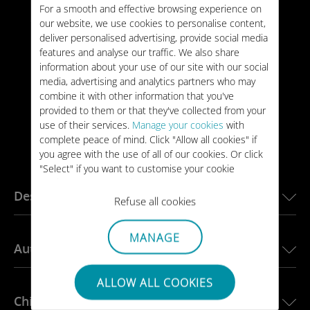
VALIDITÀ:
30 giorni
For a smooth and effective browsing experience on
34 €
our website, we use cookies to personalise content,
TIPO:
PUNTUALE
deliver personalised advertising, provide social media
features and analyse our traffic. We also share
information about your use of our site with our social
media, advertising and analytics partners who may
combine it with other information that you've
provided to them or that they've collected from your
use of their services.
Manage your cookies
with
complete peace of mind. Click "Allow all cookies" if
you agree with the use of all of our cookies. Or click
"Select" if you want to customise your cookie
settings on our website.
Destinazioni principali
Refuse all cookies
eSIM per gli Stati Uniti
MANAGE
Auto connesse
eSIM per l’Europa
eSIM per il Giappone
ALLOW ALL COOKIES
Ubigi per BMW
eSIM per il Canada
Chi siamo
Ubigi per Land Rover