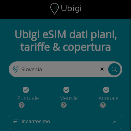
Skip to content
Contenuto
Barra di navigazione
Piè di pagina
Ubigi eSIM dati piani,
tariffe & copertura
×
Puntuale
Mensile
Annuale
Incantesimo