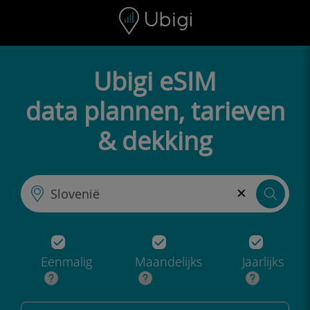
Skip to content
Inhoud
Navigatiebalk
Voettekst
Ubigi eSIM
data plannen, tarieven
& dekking
×
Eenmalig
Maandelijks
Jaarlijks