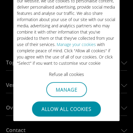
our website, we use cookies to personalise content,
deliver personalised advertising, provide social media
features and analyse our traffic. We also share
information about your use of our site with our social
media, advertising and analytics partners who may
combine it with other information that you've
provided to them or that they've collected from your
use of their services.
Manage your cookies
with
complete peace of mind. Click "Allow all cookies" if
you agree with the use of all of our cookies. Or click
Topbestemmingen
"Select" if you want to customise your cookie
settings on our website.
Refuse all cookies
eSIM voor de VS
Verbonden auto's
eSIM voor Europa
MANAGE
eSIM voor Japan
Ubigi voor BMW
eSIM voor Canada
Over ons
ALLOW ALL COOKIES
Ubigi voor Land Rover
eSIM voor Brazilië
Ubigi voor Alfa Romeo
eSIM voor Thailand
Ubigi-verhaal
Ubigi voor Jeep
Contact
Beste eSIM voor Afrika
Ubigi in de pers