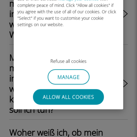
meinem iPhone/iPad
complete peace of mind. Click "Allow all cookies" if
installiert und aktiv, aber es
you agree with the use of all of our cookies. Or click
"Select" if you want to customise your cookie
wird kein Netz angezeigt.
settings on our website.
Was kann ich tun?
Mein eSIM-Ubigi-Profil ist auf
Refuse all cookies
meinem iPhone/iPad
installiert und aktiv, das Netz
MANAGE
wird angezeigt, aber ich habe
keinen Internetzugang, was
ALLOW ALL COOKIES
soll ich tun?
Woher weiß ich, ob mein