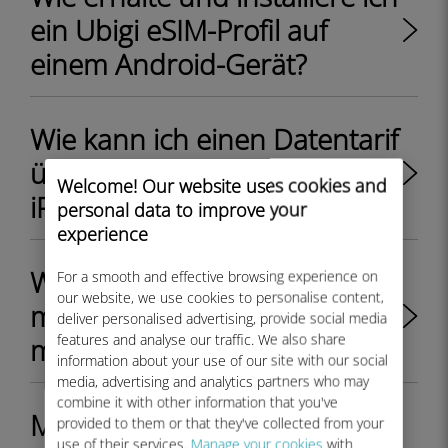
ein Ubigi eSIM-Profil auf
einem Android-Gerät?
Wie kann ich einen Datentarif
über die Ubigi-App auf dem
Welcome! Our website uses cookies and
iPhone oder iPad kaufen?
personal data to improve your
experience
Wie kann ich überprüfen, ob
For a smooth and effective browsing experience on
our website, we use cookies to personalise content,
mein Ubigi eSIM-Profil auf
deliver personalised advertising, provide social media
features and analyse our traffic. We also share
meinem iPhone installiert ist?
information about your use of our site with our social
media, advertising and analytics partners who may
combine it with other information that you've
Mein Ubigi eSIM-Profil ist auf
provided to them or that they've collected from your
use of their services.
Manage your cookies
with