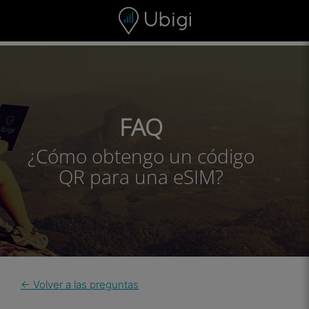
Skip to content
Contenido
Barra de navegación
Pie de página
FAQ
¿Cómo obtengo un código
QR para una eSIM?
← Volver a las preguntas