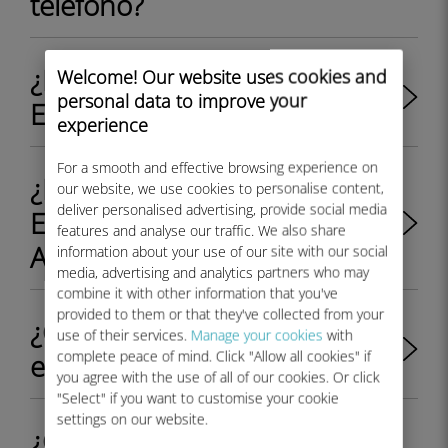
teléfono?
¿Dónde puedo encontrar el
Welcome! Our website uses cookies and
personal data to improve your
EID en mi iPhone?
experience
For a smooth and effective browsing experience on
¿Dónde puedo encontrar el
our website, we use cookies to personalise content,
deliver personalised advertising, provide social media
EID en mi dispositivo
features and analyse our traffic. We also share
Android?
information about your use of our site with our social
media, advertising and analytics partners who may
combine it with other information that you've
provided to them or that they've collected from your
¿Cómo verifico si mi iPhone
use of their services.
Manage your cookies
with
complete peace of mind. Click "Allow all cookies" if
es compatible con eSIM?
you agree with the use of all of our cookies. Or click
"Select" if you want to customise your cookie
settings on our website.
¿Cómo verifico si mi