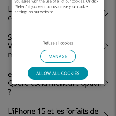
you agree with the use of all of our cookies. Or click
Le Google Pixel 8 est-il
"Select" if you want to customise your cookie
settings on our website.
compatible eSIM ?
Série Samsung Galaxy S25 :
Refuse all cookies
Vers un passage aux
modèles eSIM uniquement ?
MANAGE
eSIM vs. hotspot Wi-Fi :
ALLOW ALL COOKIES
Quelle est la meilleure option
?
L'iPhone 15 et les forfaits de