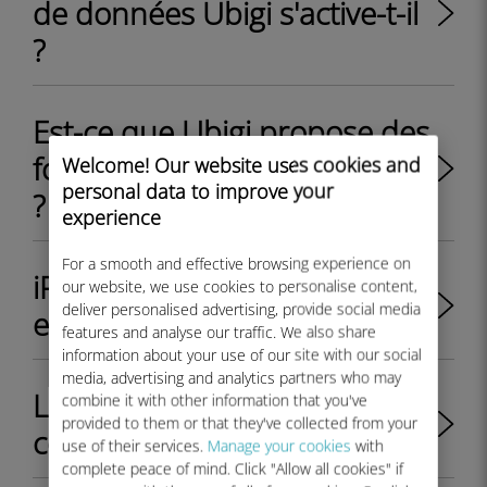
de données Ubigi s'active-t-il
?
Est-ce que Ubigi propose des
forfaits de données illimitées
Welcome! Our website uses cookies and
personal data to improve your
?
experience
For a smooth and effective browsing experience on
iPhone 16: Options eSIM/SIM
our website, we use cookies to personalise content,
deliver personalised advertising, provide social media
et compatibilité eSIM Ubigi
features and analyse our traffic. We also share
information about your use of our site with our social
media, advertising and analytics partners who may
Le Google Pixel 9 est-il
combine it with other information that you've
provided to them or that they've collected from your
compatible eSIM ?
use of their services.
Manage your cookies
with
complete peace of mind. Click "Allow all cookies" if