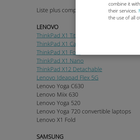
combine it with
Liste plus complète des modèles HP a
their services.
the use of all 
LENOVO
ThinkPad X1 Titanium Yoga 2 in 1
ThinkPad X1 Carbon Gen 9
ThinkPad X1 Fold
ThinkPad X1 Nano
ThinkPad X12 Detachable
Lenovo Ideapad Flex 5G
Lenovo Yoga C630
Lenovo Miix 630
Lenovo Yoga 520
Lenovo Yoga 720 convertible laptops
Lenovo X1 Fold
SAMSUNG