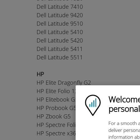
Dell Latitude 7410
Dell Latitude 9420
Dell Latitude 9510
Dell Latitude 5410
Dell Latitude 5420
Dell Latitude 5411
Dell Latitude 5511
HP
HP Elite Dragonfly G2
HP Elite Folio 13
Welcome!
Ubigi logo
HP Elitebook G5
personal
HP Probook G5
HP Zbook G5
For a smooth a
HP Spectre Folio 13
deliver persona
HP Spectre x360
information ab