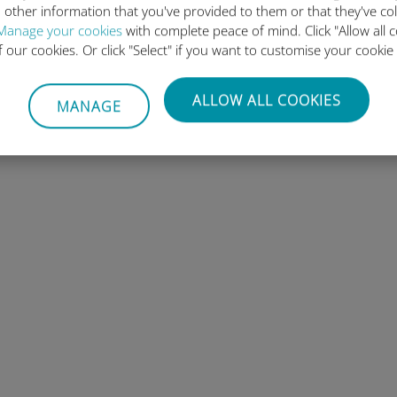
 other information that you've provided to them or that they've co
nnoncés comme étant compatibles eSIM
ici
.
Manage your cookies
with complete peace of mind. Click "Allow all c
of our cookies. Or click "Select" if you want to customise your cookie
ALLOW ALL COOKIES
MANAGE