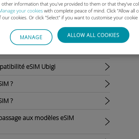
 other information that you've provided to them or that they've co
Manage your cookies
with complete peace of mind. Click "Allow all c
 avec la carte eSIM ?
of our cookies. Or click "Select" if you want to customise your cookie
 Ubigi s'active-t-il ?
ALLOW ALL COOKIES
MANAGE
 de données illimitées ?
atibilité eSIM Ubigi
SIM ?
SIM ?
 passage aux modèles eSIM