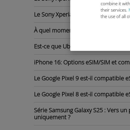
combine it with
their services.
Le Sony Xperia 1 VI est-il compatible
the use of all 
À quel moment mon forfait de données
Est-ce que Ubigi propose des forfaits
iPhone 16: Options eSIM/SIM et comp
Le Google Pixel 9 est-il compatible e
Le Google Pixel 8 est-il compatible e
Série Samsung Galaxy S25 : Vers un
uniquement ?