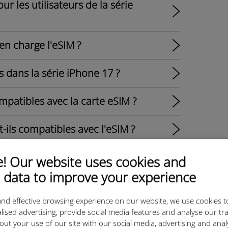
r les utilisateurs de la série
en charge l'eSIM ?
 dans la série iPhone 17 ?
mpatibles avec la carte eSIM ?
t-ils compatibles avec l'eSIM ?
support eSIM (including S25, S25+,
 Our website uses cookies and
 data to improve your experience
tible avec la carte eSIM ?
nd effective browsing experience on our website, we use cookies t
lised advertising, provide social media features and analyse our tra
out your use of our site with our social media, advertising and ana
ge la carte eSIM ?