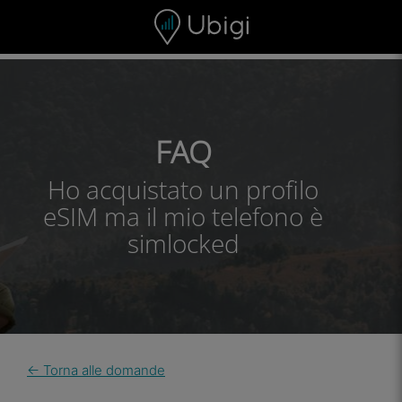
Skip to content
Contenuto
Barra di navigazione
Piè di pagina
FAQ
Ho acquistato un profilo
eSIM ma il mio telefono è
simlocked
← Torna alle domande