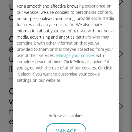
Ubigi se non scannerizzo il
For a smooth and effective browsing experience on
our website, we use cookies to personalise content,
codice QR che ho ricevuto?
deliver personalised advertising, provide social media
features and analyse our traffic. We also share
information about your use of our site with our social
Come installare il mio profilo
media, advertising and analytics partners who may
combine it with other information that you've
eSIM Ubigi sul mio dispositivo
provided to them or that they've collected from your
use of their services.
Manage your cookies
with
una volta ricevuta l'e-mail con
complete peace of mind. Click "Allow all cookies" if
il codice QR?
you agree with the use of all of our cookies. Or click
"Select" if you want to customise your cookie
settings on our website.
Quando inizia il periodo di
validità del piano dati incluso
nell'ordine del mio profilo
Refuse all cookies
eSIM Ubigi?
MANAGE