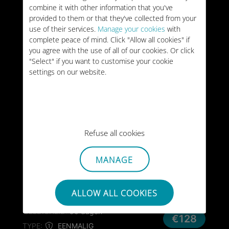
combine it with other information that you've
3GB
WERELD
provided to them or that they've collected from your
use of their services.
Manage your cookies
with
GELDIGHEID:
30 dagen
complete peace of mind. Click "Allow all cookies" if
€26
TYPE:
EENMALIG
you agree with the use of all of our cookies. Or click
"Select" if you want to customise your cookie
settings on our website.
20GB
WERELD
/maand
GELDIGHEID:
Onbeperkt
€44
/maand
TYPE:
MAANDELIJKS
10GB
Refuse all cookies
WERELD
GELDIGHEID:
30 dagen
€59
MANAGE
TYPE:
EENMALIG
25GB
ALLOW ALL COOKIES
WERELD
GELDIGHEID:
90 dagen
€128
TYPE:
EENMALIG