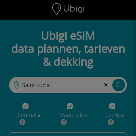
Skip to content
Inhoud
Navigatiebalk
Voettekst
Ubigi eSIM
data plannen, tarieven
& dekking
×
Eenmalig
Maandelijks
Jaarlijks