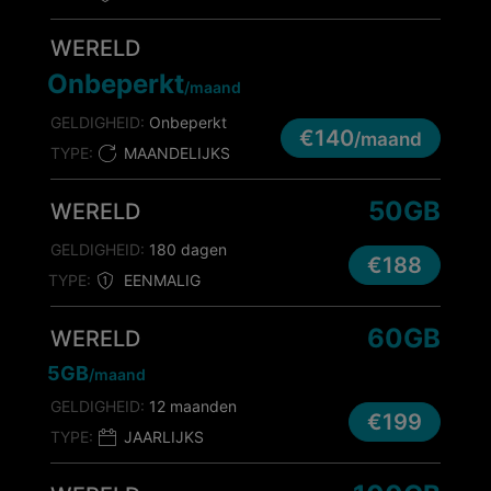
WERELD
Onbeperkt
/maand
GELDIGHEID:
Onbeperkt
€140
/maand
TYPE:
MAANDELIJKS
50GB
WERELD
GELDIGHEID:
180 dagen
€188
TYPE:
EENMALIG
60GB
WERELD
5GB
/maand
GELDIGHEID:
12 maanden
€199
TYPE:
JAARLIJKS