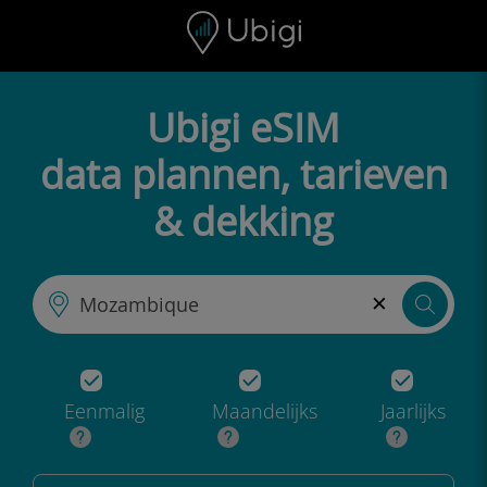
Skip to content
Inhoud
Navigatiebalk
Voettekst
Ubigi eSIM
data plannen, tarieven
& dekking
×
Eenmalig
Maandelijks
Jaarlijks