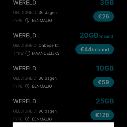
3GB
WERELD
GELDIGHEID:
30 dagen
€26
TYPE:
EENMALIG
20GB
WERELD
/maand
GELDIGHEID:
Onbeperkt
€44
/maand
TYPE:
MAANDELIJKS
10GB
WERELD
GELDIGHEID:
30 dagen
€59
TYPE:
EENMALIG
25GB
WERELD
GELDIGHEID:
90 dagen
€128
TYPE:
EENMALIG