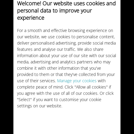
Welcome! Our website uses cookies and
WERELD
personal data to improve your
Onbeperkt
experience
/maand
GELDIGHEID:
Onbeperkt
For a smooth and effective browsing experience on
€140
/maand
TYPE:
MAANDELIJKS
our website, we use cookies to personalise content,
deliver personalised advertising, provide social media
features and analyse our traffic. We also share
50GB
WERELD
information about your use of our site with our social
media, advertising and analytics partners who may
GELDIGHEID:
180 dagen
€188
combine it with other information that you've
TYPE:
EENMALIG
provided to them or that they've collected from your
use of their services.
Manage your cookies
with
60GB
WERELD
complete peace of mind. Click "Allow all cookies" if
you agree with the use of all of our cookies. Or click
5GB
/maand
"Select" if you want to customise your cookie
GELDIGHEID:
12 maanden
settings on our website.
€199
TYPE:
JAARLIJKS
100GB
WERELD