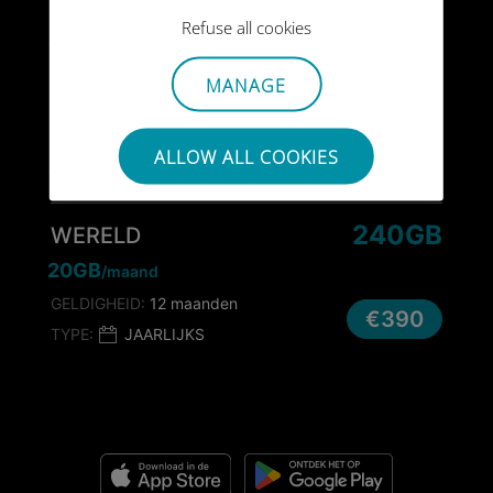
GELDIGHEID:
360 dagen
Refuse all cookies
€290
TYPE:
EENMALIG
MANAGE
200GB
WERELD
GELDIGHEID:
360 dagen
ALLOW ALL COOKIES
€390
TYPE:
EENMALIG
240GB
WERELD
20GB
/maand
GELDIGHEID:
12 maanden
€390
TYPE:
JAARLIJKS