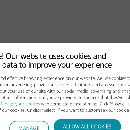
 Our website uses cookies and
 data to improve your experience
nd effective browsing experience on our website, we use cookies t
lised advertising, provide social media features and analyse our tra
out your use of our site with our social media, advertising and ana
 other information that you've provided to them or that they've co
下一步
Manage your cookies
with complete peace of mind. Click "Allow all c
of our cookies. Or click "Select" if you want to customise your cookie
ALLOW ALL COOKIES
MANAGE
下载我们的应用