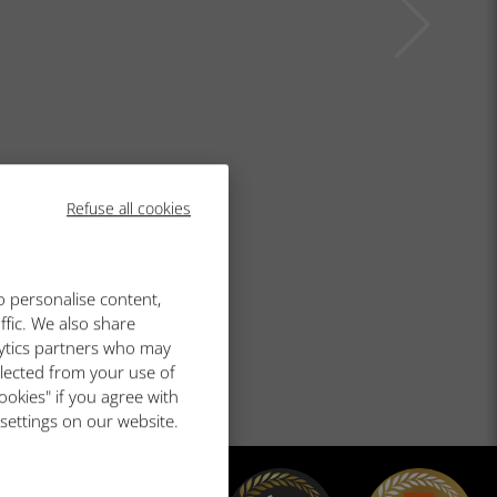
Refuse all cookies
o personalise content,
ffic. We also share
lytics partners who may
llected from your use of
ookies" if you agree with
 settings on our website.