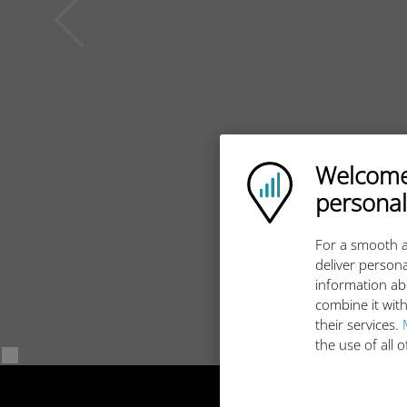
Welcome!
Ubigi logo
personal
For a smooth a
deliver persona
information ab
combine it with
their services.
the use of all 