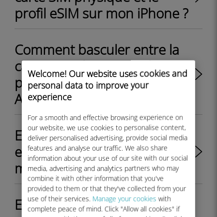
profil eSIM sur mon iPhone ?
Comment basculer entre la
carte SIM physique et le
Welcome! Our website uses cookies and
profil eSIM sur mon appareil
personal data to improve your
Android ?
experience
For a smooth and effective browsing experience on
our website, we use cookies to personalise content,
Est-ce que mon iPhone/iPad
deliver personalised advertising, provide social media
est débloqué ou bloqué par
features and analyse our traffic. We also share
information about your use of our site with our social
mon opérateur ?
media, advertising and analytics partners who may
combine it with other information that you've
provided to them or that they've collected from your
use of their services.
Manage your cookies
with
Est-il possible d'utiliser une
complete peace of mind. Click "Allow all cookies" if