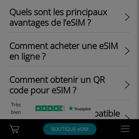
Quels sont les principaux
avantages de l’eSIM ?
Comment acheter une eSIM
en ligne ?
Comment obtenir un QR
code pour eSIM ?
Très
L'iPhone 12 est-il compatible
bien
eSIM ?
Cart Ubigi
Navigatio
BOUTIQUE eSIM