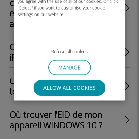
carte SIM physique et une
you agree with the use of all of our cookies. Or click
"Select" if you want to customise your cookie
eSIM en même temps sur un
settings on our website.
appareil ?
Où trouver l’EID de mon
Refuse all cookies
iPhone ?
MANAGE
Où trouver l’EID de mon
ALLOW ALL COOKIES
téléphone Android ?
Où trouver l’EID de mon
appareil WINDOWS 10 ?