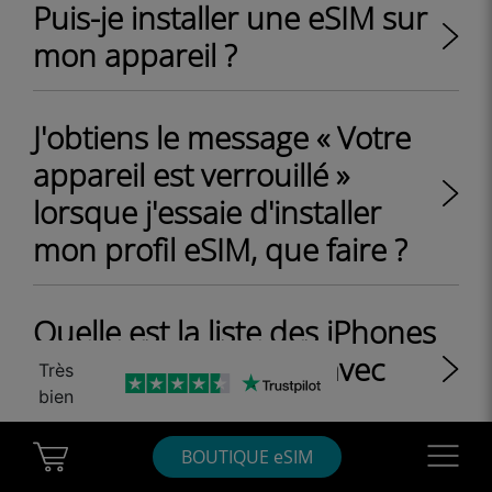
Puis-je installer une eSIM sur
mon appareil ?
J'obtiens le message « Votre
appareil est verrouillé »
lorsque j'essaie d'installer
mon profil eSIM, que faire ?
Quelle est la liste des iPhones
et iPads compatibles avec
Très
Ubigi eSIM ?
bien
Cart Ubigi
Navigatio
BOUTIQUE eSIM
Quels sont les appareils