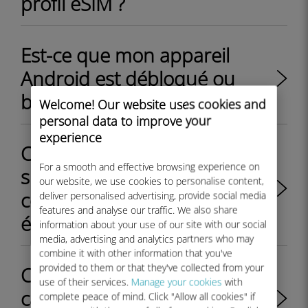
profil eSIM ?
Est-ce que mon appareil
Android est débloqué ou
bloqué par mon opérateur?
Welcome! Our website uses cookies and
personal data to improve your
experience
Comment installer une eSIM
For a smooth and effective browsing experience on
sur un iPhone : guide
our website, we use cookies to personalise content,
complet de configuration
deliver personalised advertising, provide social media
features and analyse our traffic. We also share
étape par étape
information about your use of our site with our social
media, advertising and analytics partners who may
combine it with other information that you've
provided to them or that they've collected from your
Comment basculer entre la
use of their services.
Manage your cookies
with
carte SIM physique et le
complete peace of mind. Click "Allow all cookies" if