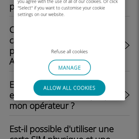
you agree with the use of all of our cookies. Or click
profil eSIM sur mon iPhone ?
"Select" if you want to customise your cookie
settings on our website.
Comment basculer entre la
carte SIM physique et le
profil eSIM sur mon appareil
Refuse all cookies
Android ?
MANAGE
Est-ce que mon iPhone/iPad
ALLOW ALL COOKIES
est débloqué ou bloqué par
mon opérateur ?
Est-il possible d'utiliser une